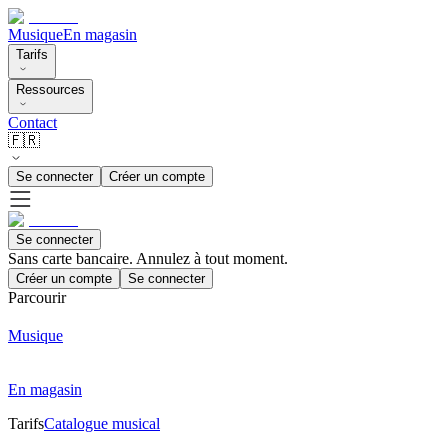
Musique
En magasin
Tarifs
Ressources
Contact
🇫🇷
Se connecter
Créer un compte
Se connecter
Sans carte bancaire. Annulez à tout moment.
Créer un compte
Se connecter
Parcourir
Musique
En magasin
Tarifs
Catalogue musical