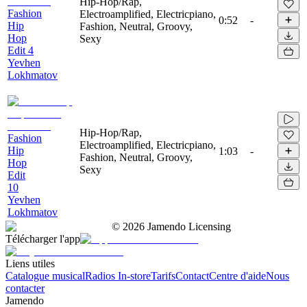
Hip-Hop/Rap,
Fashion
Electroamplified, Electricpiano,
0:52
-
Hip
Fashion, Neutral, Groovy,
Hop
Sexy
Edit 4
Yevhen
Lokhmatov
Hip-Hop/Rap,
Fashion
Electroamplified, Electricpiano,
Hip
1:03
-
Fashion, Neutral, Groovy,
Hop
Sexy
Edit
10
Yevhen
Lokhmatov
©
2026
Jamendo Licensing
Télécharger l'app
Liens utiles
Catalogue musical
Radios In-store
Tarifs
Contact
Centre d'aide
Nous
contacter
Jamendo