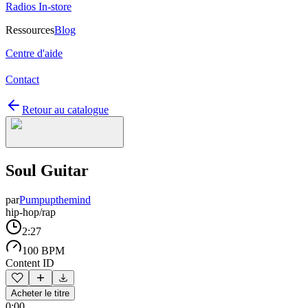
Radios In-store
Ressources
Blog
Centre d'aide
Contact
Retour au catalogue
Soul Guitar
par
Pumpupthemind
hip-hop/rap
2:27
100 BPM
Content ID
Acheter le titre
0:00