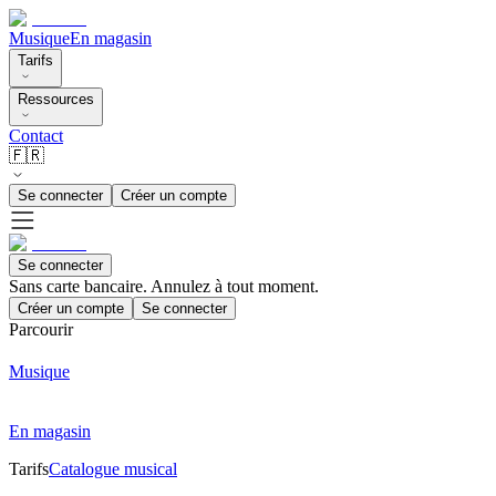
Musique
En magasin
Tarifs
Ressources
Contact
🇫🇷
Se connecter
Créer un compte
Se connecter
Sans carte bancaire. Annulez à tout moment.
Créer un compte
Se connecter
Parcourir
Musique
En magasin
Tarifs
Catalogue musical