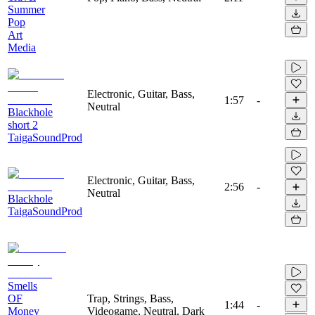
Summer
Pop
Art
Media
Electronic, Guitar, Bass,
1:57
-
Neutral
Blackhole
short 2
TaigaSoundProd
Electronic, Guitar, Bass,
2:56
-
Neutral
Blackhole
TaigaSoundProd
Smells
OF
Trap, Strings, Bass,
1:44
-
Money
Videogame, Neutral, Dark