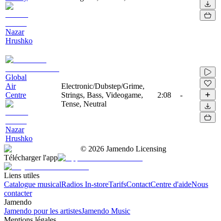
Nazar
Hrushko
Global
Air
Electronic/Dubstep/Grime,
Centre
Strings, Bass, Videogame,
2:08
-
Tense, Neutral
Nazar
Hrushko
©
2026
Jamendo Licensing
Télécharger l'app
Liens utiles
Catalogue musical
Radios In-store
Tarifs
Contact
Centre d'aide
Nous
contacter
Jamendo
Jamendo pour les artistes
Jamendo Music
Mentions légales