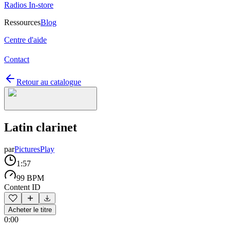
Radios In-store
Ressources
Blog
Centre d'aide
Contact
Retour au catalogue
Latin clarinet
par
PicturesPlay
1:57
99 BPM
Content ID
Acheter le titre
0:00