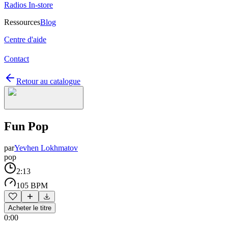
Radios In-store
Ressources
Blog
Centre d'aide
Contact
Retour au catalogue
Fun Pop
par
Yevhen Lokhmatov
pop
2:13
105 BPM
Acheter le titre
0:00