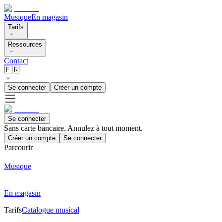
Musique
En magasin
Tarifs
Ressources
Contact
🇫🇷
Se connecter
Créer un compte
Se connecter
Sans carte bancaire. Annulez à tout moment.
Créer un compte
Se connecter
Parcourir
Musique
En magasin
Tarifs
Catalogue musical