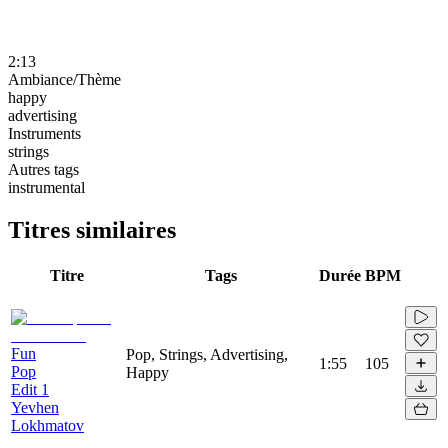
2:13
Ambiance/Thème
happy
advertising
Instruments
strings
Autres tags
instrumental
Titres similaires
Titre
Tags
Durée
BPM
Fun
Pop, Strings, Advertising,
1:55
105
Pop
Happy
Edit 1
Yevhen
Lokhmatov