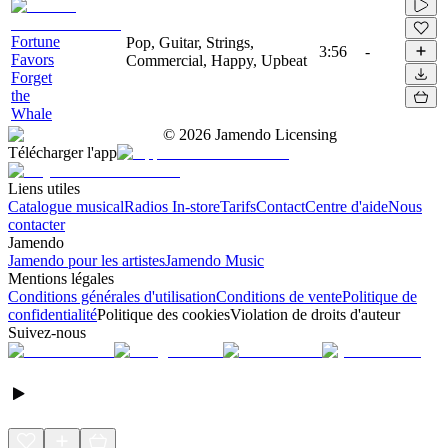
Fortune
Pop, Guitar, Strings,
3:56
-
Favors
Commercial, Happy, Upbeat
Forget
the
Whale
©
2026
Jamendo Licensing
Télécharger l'app
Liens utiles
Catalogue musical
Radios In-store
Tarifs
Contact
Centre d'aide
Nous
contacter
Jamendo
Jamendo pour les artistes
Jamendo Music
Mentions légales
Conditions générales d'utilisation
Conditions de vente
Politique de
confidentialité
Politique des cookies
Violation de droits d'auteur
Suivez-nous