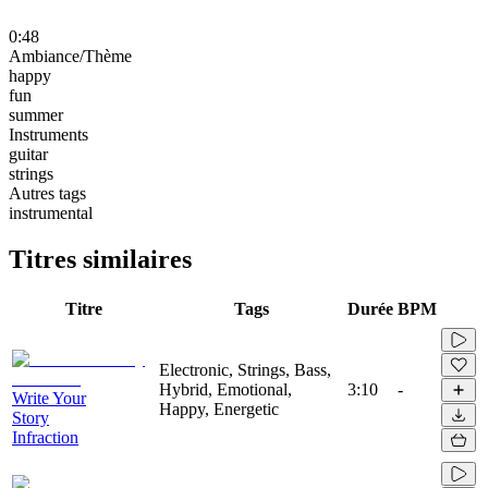
0:48
Ambiance/Thème
happy
fun
summer
Instruments
guitar
strings
Autres tags
instrumental
Titres similaires
Titre
Tags
Durée
BPM
Electronic, Strings, Bass,
Hybrid, Emotional,
3:10
-
Write Your
Happy, Energetic
Story
Infraction