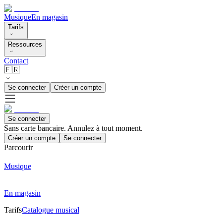
Musique
En magasin
Tarifs
Ressources
Contact
🇫🇷
Se connecter
Créer un compte
Se connecter
Sans carte bancaire. Annulez à tout moment.
Créer un compte
Se connecter
Parcourir
Musique
En magasin
Tarifs
Catalogue musical