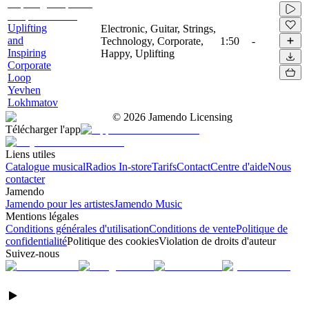
Uplifting
Electronic, Guitar, Strings,
and
Technology, Corporate,
1:50
-
Inspiring
Happy, Uplifting
Corporate
Loop
Yevhen
Lokhmatov
©
2026
Jamendo Licensing
Télécharger l'app
Liens utiles
Catalogue musical
Radios In-store
Tarifs
Contact
Centre d'aide
Nous
contacter
Jamendo
Jamendo pour les artistes
Jamendo Music
Mentions légales
Conditions générales d'utilisation
Conditions de vente
Politique de
confidentialité
Politique des cookies
Violation de droits d'auteur
Suivez-nous