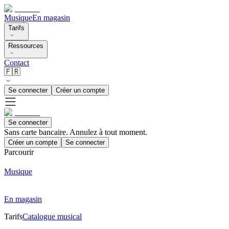
Musique
En magasin
Tarifs
Ressources
Contact
🇫🇷
Se connecter
Créer un compte
Se connecter
Sans carte bancaire. Annulez à tout moment.
Créer un compte
Se connecter
Parcourir
Musique
En magasin
Tarifs
Catalogue musical