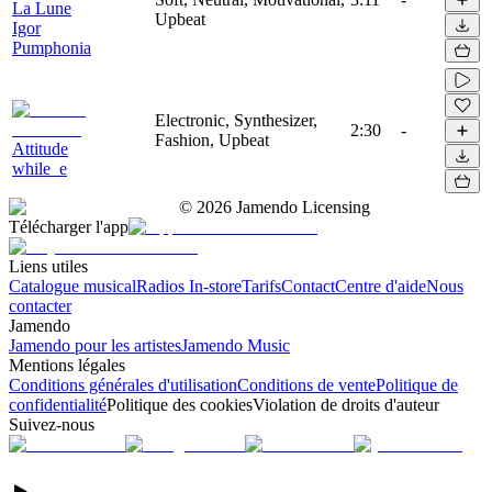
La Lune
Upbeat
Igor
Pumphonia
Electronic, Synthesizer,
2:30
-
Fashion, Upbeat
Attitude
while_e
©
2026
Jamendo Licensing
Télécharger l'app
Liens utiles
Catalogue musical
Radios In-store
Tarifs
Contact
Centre d'aide
Nous
contacter
Jamendo
Jamendo pour les artistes
Jamendo Music
Mentions légales
Conditions générales d'utilisation
Conditions de vente
Politique de
confidentialité
Politique des cookies
Violation de droits d'auteur
Suivez-nous