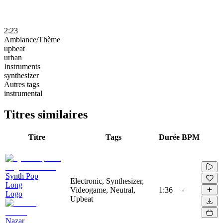
2:23
Ambiance/Thème
upbeat
urban
Instruments
synthesizer
Autres tags
instrumental
Titres similaires
Titre
Tags
Durée
BPM
Synth Pop
Electronic, Synthesizer,
Long
Videogame, Neutral,
1:36
-
Logo
Upbeat
Nazar