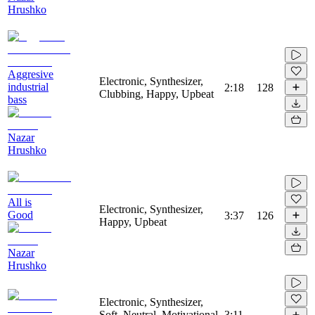
Hrushko
Aggresive
Electronic, Synthesizer,
industrial
2:18
128
Clubbing, Happy, Upbeat
bass
Nazar
Hrushko
All is
Electronic, Synthesizer,
Good
3:37
126
Happy, Upbeat
Nazar
Hrushko
Electronic, Synthesizer,
Soft, Neutral, Motivational,
3:11
-