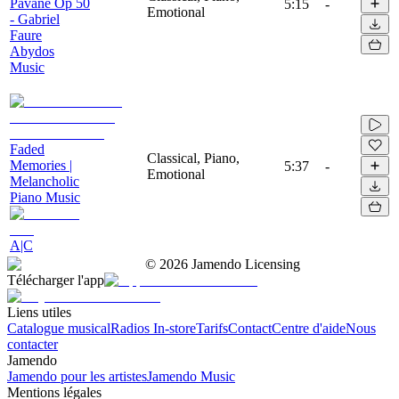
Pavane Op 50
5:15
-
Emotional
- Gabriel
Faure
Abydos
Music
Faded
Classical, Piano,
Memories |
5:37
-
Emotional
Melancholic
Piano Music
A|C
©
2026
Jamendo Licensing
Télécharger l'app
Liens utiles
Catalogue musical
Radios In-store
Tarifs
Contact
Centre d'aide
Nous
contacter
Jamendo
Jamendo pour les artistes
Jamendo Music
Mentions légales