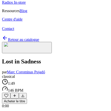
Radios In-store
Ressources
Blog
Centre d'aide
Contact
Retour au catalogue
Lost in Sadness
par
Marc Corominas Pujadó
classical
1:49
146 BPM
Acheter le titre
0:00