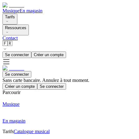
Musique
En magasin
Tarifs
Ressources
Contact
🇫🇷
Se connecter
Créer un compte
Se connecter
Sans carte bancaire. Annulez à tout moment.
Créer un compte
Se connecter
Parcourir
Musique
En magasin
Tarifs
Catalogue musical