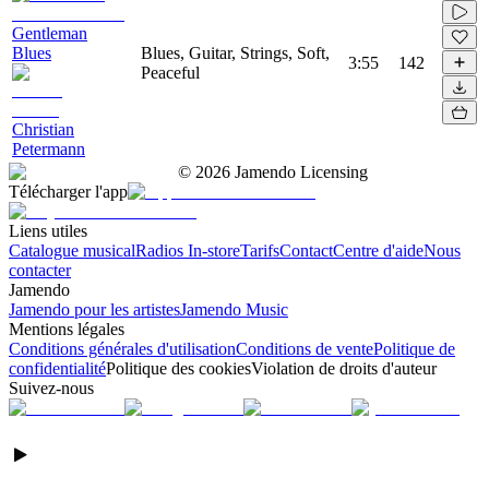
Gentleman
Blues
Blues, Guitar, Strings, Soft,
3:55
142
Peaceful
Christian
Petermann
©
2026
Jamendo Licensing
Télécharger l'app
Liens utiles
Catalogue musical
Radios In-store
Tarifs
Contact
Centre d'aide
Nous
contacter
Jamendo
Jamendo pour les artistes
Jamendo Music
Mentions légales
Conditions générales d'utilisation
Conditions de vente
Politique de
confidentialité
Politique des cookies
Violation de droits d'auteur
Suivez-nous