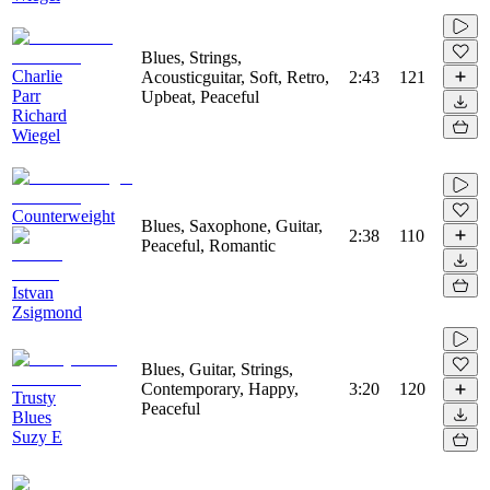
Blues, Strings,
Charlie
Acousticguitar, Soft, Retro,
2:43
121
Parr
Upbeat, Peaceful
Richard
Wiegel
Counterweight
Blues, Saxophone, Guitar,
2:38
110
Peaceful, Romantic
Istvan
Zsigmond
Blues, Guitar, Strings,
Contemporary, Happy,
3:20
120
Trusty
Peaceful
Blues
Suzy E