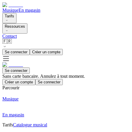
Musique
En magasin
Tarifs
Ressources
Contact
🇫🇷
Se connecter
Créer un compte
Se connecter
Sans carte bancaire. Annulez à tout moment.
Créer un compte
Se connecter
Parcourir
Musique
En magasin
Tarifs
Catalogue musical