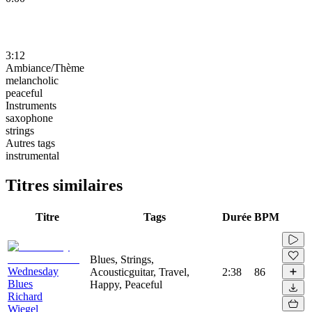
3:12
Ambiance/Thème
melancholic
peaceful
Instruments
saxophone
strings
Autres tags
instrumental
Titres similaires
Titre
Tags
Durée
BPM
Blues, Strings,
Wednesday
Acousticguitar, Travel,
2:38
86
Blues
Happy, Peaceful
Richard
Wiegel