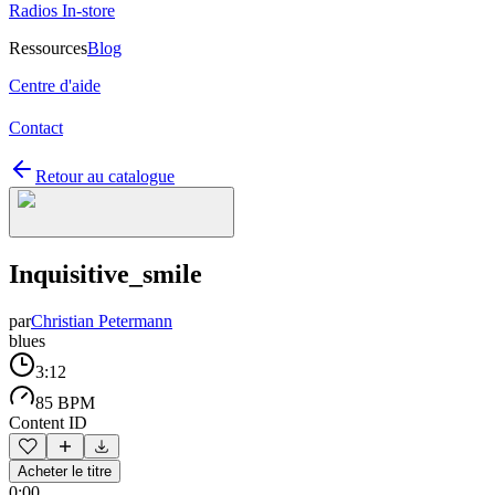
Radios In-store
Ressources
Blog
Centre d'aide
Contact
Retour au catalogue
Inquisitive_smile
par
Christian Petermann
blues
3:12
85 BPM
Content ID
Acheter le titre
0:00