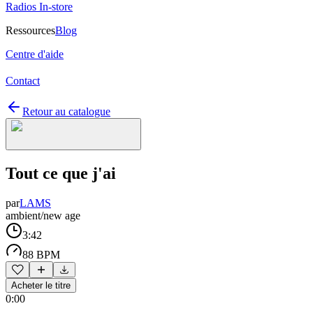
Radios In-store
Ressources
Blog
Centre d'aide
Contact
Retour au catalogue
Tout ce que j'ai
par
LAMS
ambient/new age
3:42
88 BPM
Acheter le titre
0:00