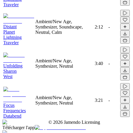
Traveler
Ambient/New Age,
Distant
Synthesizer, Soundscape,
2:12
-
Planet
Neutral, Calm
Lightning
Traveler
Ambient/New Age,
3:40
-
Unfolding
Synthesizer, Neutral
Sharon
West
Ambient/New Age,
3:21
-
Synthesizer, Neutral
Focus
Frequencies
Databend
©
2026
Jamendo Licensing
Télécharger l'app