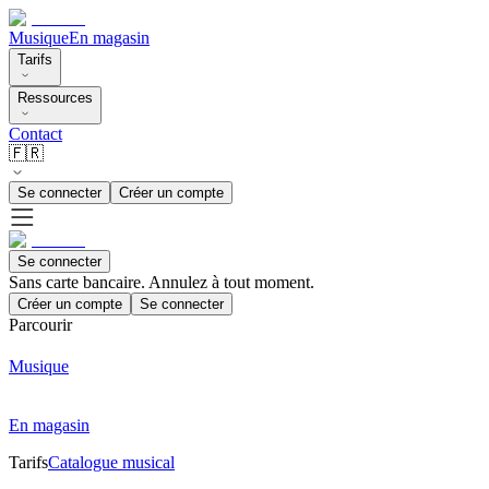
Musique
En magasin
Tarifs
Ressources
Contact
🇫🇷
Se connecter
Créer un compte
Se connecter
Sans carte bancaire. Annulez à tout moment.
Créer un compte
Se connecter
Parcourir
Musique
En magasin
Tarifs
Catalogue musical