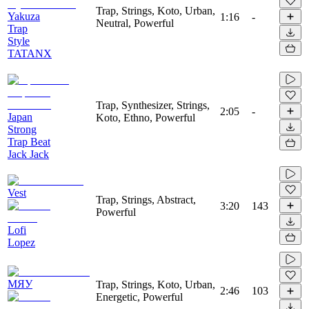
Trap, Strings, Koto, Urban,
Yakuza
1:16
-
Neutral, Powerful
Trap
Style
TATANX
Trap, Synthesizer, Strings,
2:05
-
Japan
Koto, Ethno, Powerful
Strong
Trap Beat
Jack Jack
Vest
Trap, Strings, Abstract,
3:20
143
Powerful
Lofi
Lopez
МЯУ
Trap, Strings, Koto, Urban,
2:46
103
Energetic, Powerful