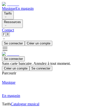
Musique
En magasin
Tarifs
Ressources
Contact
🇫🇷
Se connecter
Créer un compte
Se connecter
Sans carte bancaire. Annulez à tout moment.
Créer un compte
Se connecter
Parcourir
Musique
En magasin
Tarifs
Catalogue musical