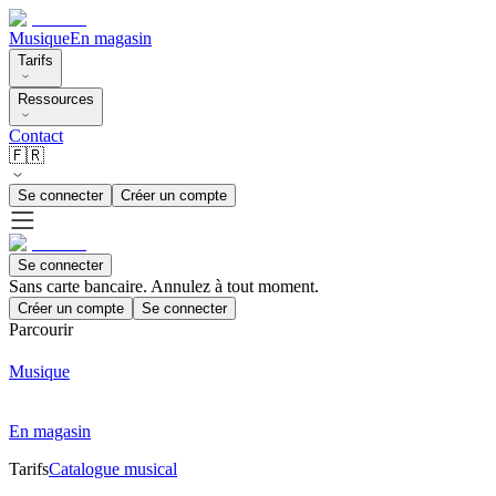
Musique
En magasin
Tarifs
Ressources
Contact
🇫🇷
Se connecter
Créer un compte
Se connecter
Sans carte bancaire. Annulez à tout moment.
Créer un compte
Se connecter
Parcourir
Musique
En magasin
Tarifs
Catalogue musical