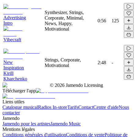
Synthesizer, Strings,
Advertising
Corporate, Minimal,
0:56
125
Intro
News, Happy,
Motivational
Vibecraft
Strings, Corporate,
New
2:48
-
Motivational
Inspiration
Kirill
Kharchenko
©
2026
Jamendo Licensing
Télécharger l'app
Liens utiles
Catalogue musical
Radios In-store
Tarifs
Contact
Centre d'aide
Nous
contacter
Jamendo
Jamendo pour les artistes
Jamendo Music
Mentions légales
Conditions générales d'utilisation
Conditions de vente
Politique de