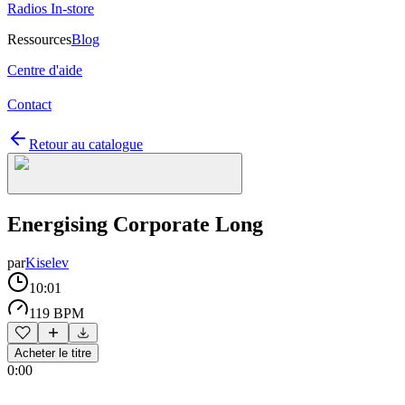
Radios In-store
Ressources
Blog
Centre d'aide
Contact
Retour au catalogue
Energising Corporate Long
par
Kiselev
10:01
119 BPM
Acheter le titre
0:00