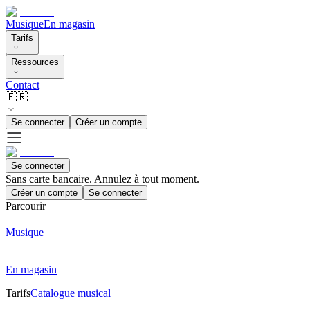
Musique
En magasin
Tarifs
Ressources
Contact
🇫🇷
Se connecter
Créer un compte
Se connecter
Sans carte bancaire. Annulez à tout moment.
Créer un compte
Se connecter
Parcourir
Musique
En magasin
Tarifs
Catalogue musical