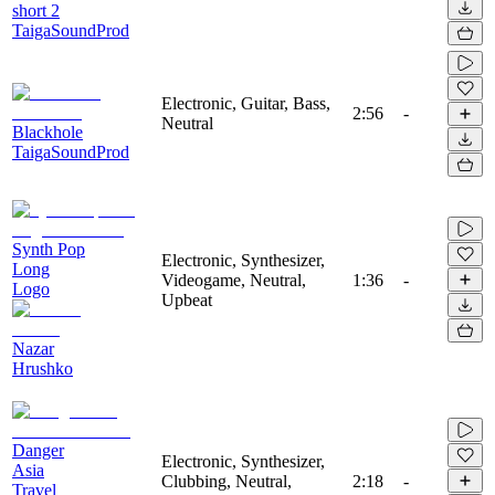
short 2
TaigaSoundProd
Electronic, Guitar, Bass,
2:56
-
Neutral
Blackhole
TaigaSoundProd
Synth Pop
Electronic, Synthesizer,
Long
Videogame, Neutral,
1:36
-
Logo
Upbeat
Nazar
Hrushko
Danger
Electronic, Synthesizer,
Asia
Clubbing, Neutral,
2:18
-
Travel