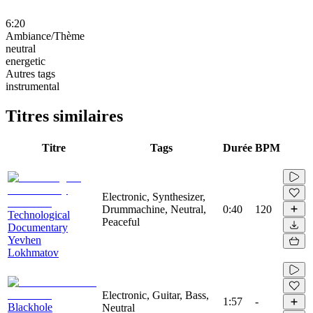
6:20
Ambiance/Thème
neutral
energetic
Autres tags
instrumental
Titres similaires
Titre
Tags
Durée
BPM
Electronic, Synthesizer,
Drummachine, Neutral,
0:40
120
Technological
Peaceful
Documentary
Yevhen
Lokhmatov
Electronic, Guitar, Bass,
1:57
-
Blackhole
Neutral