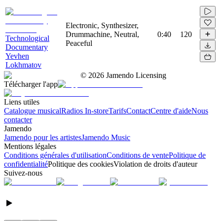
Electronic, Synthesizer,
Drummachine, Neutral,
0:40
120
Technological
Peaceful
Documentary
Yevhen
Lokhmatov
©
2026
Jamendo Licensing
Télécharger l'app
Liens utiles
Catalogue musical
Radios In-store
Tarifs
Contact
Centre d'aide
Nous
contacter
Jamendo
Jamendo pour les artistes
Jamendo Music
Mentions légales
Conditions générales d'utilisation
Conditions de vente
Politique de
confidentialité
Politique des cookies
Violation de droits d'auteur
Suivez-nous