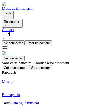
Musique
En magasin
Tarifs
Ressources
Contact
🇫🇷
Se connecter
Créer un compte
Se connecter
Sans carte bancaire. Annulez à tout moment.
Créer un compte
Se connecter
Parcourir
Musique
En magasin
Tarifs
Catalogue musical