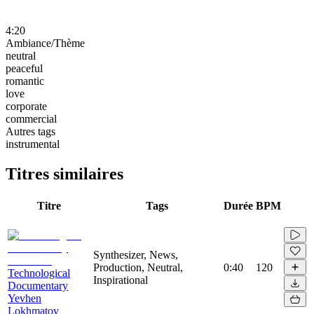
4:20
Ambiance/Thème
neutral
peaceful
romantic
love
corporate
commercial
Autres tags
instrumental
Titres similaires
Titre
Tags
Durée
BPM
Synthesizer, News,
Production, Neutral,
0:40
120
Technological
Inspirational
Documentary
Yevhen
Lokhmatov