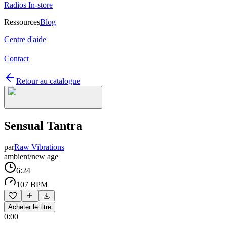
Radios In-store
Ressources
Blog
Centre d'aide
Contact
Retour au catalogue
Sensual Tantra
par
Raw Vibrations
ambient/new age
6:24
107 BPM
Acheter le titre
0:00