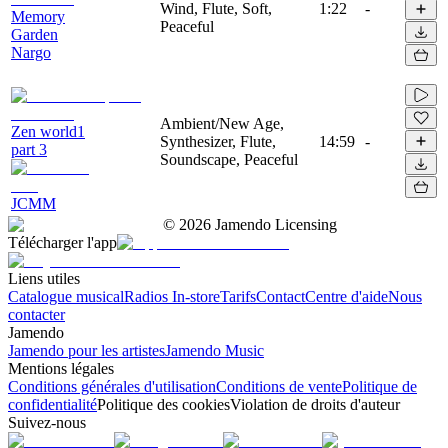
Wind, Flute, Soft,
1:22
-
Memory
Peaceful
Garden
Nargo
Ambient/New Age,
Zen world1
Synthesizer, Flute,
14:59
-
part 3
Soundscape, Peaceful
JCMM
©
2026
Jamendo Licensing
Télécharger l'app
Liens utiles
Catalogue musical
Radios In-store
Tarifs
Contact
Centre d'aide
Nous
contacter
Jamendo
Jamendo pour les artistes
Jamendo Music
Mentions légales
Conditions générales d'utilisation
Conditions de vente
Politique de
confidentialité
Politique des cookies
Violation de droits d'auteur
Suivez-nous