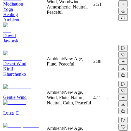
Wind, Woodwind,
Meditation
2:51
-
Atmospheric, Neutral,
Yoga
Peaceful
Healing
Ambient
Dawid
Jaworski
Ambient/New Age,
2:38
-
Desert Wind
Flute, Peaceful
Kirill
Kharchenko
Ambient/New Age,
Gentle Wind
Wind, Flute, Nature,
4:11
-
Neutral, Calm, Peaceful
Luiza_D
Ambient/New Age,