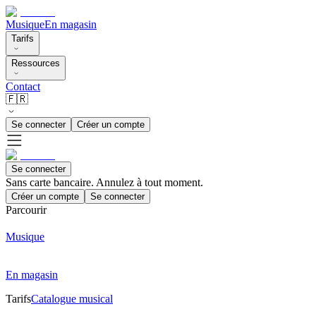
Musique
En magasin
Tarifs
Ressources
Contact
🇫🇷
Se connecter
Créer un compte
Se connecter
Sans carte bancaire. Annulez à tout moment.
Créer un compte
Se connecter
Parcourir
Musique
En magasin
Tarifs
Catalogue musical