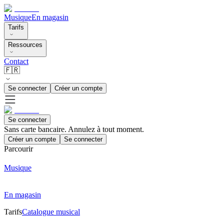
Musique
En magasin
Tarifs
Ressources
Contact
🇫🇷
Se connecter
Créer un compte
Se connecter
Sans carte bancaire. Annulez à tout moment.
Créer un compte
Se connecter
Parcourir
Musique
En magasin
Tarifs
Catalogue musical