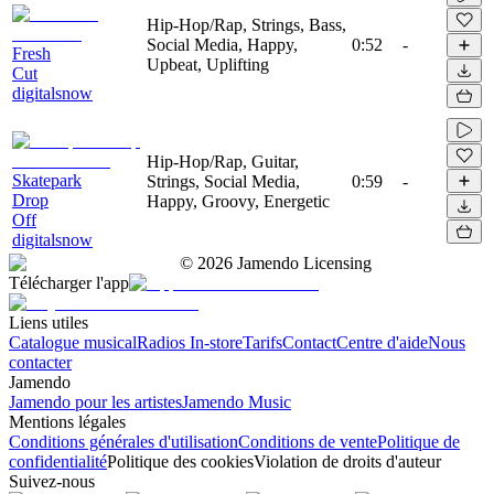
Hip-Hop/Rap, Strings, Bass,
Social Media, Happy,
0:52
-
Fresh
Upbeat, Uplifting
Cut
digitalsnow
Hip-Hop/Rap, Guitar,
Skatepark
Strings, Social Media,
0:59
-
Drop
Happy, Groovy, Energetic
Off
digitalsnow
©
2026
Jamendo Licensing
Télécharger l'app
Liens utiles
Catalogue musical
Radios In-store
Tarifs
Contact
Centre d'aide
Nous
contacter
Jamendo
Jamendo pour les artistes
Jamendo Music
Mentions légales
Conditions générales d'utilisation
Conditions de vente
Politique de
confidentialité
Politique des cookies
Violation de droits d'auteur
Suivez-nous