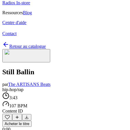
Radios In-store
Ressources
Blog
Centre d'aide
Contact
Retour au catalogue
Still Ballin
par
The ARTISANS Beats
hip-hop/rap
3:43
107 BPM
Content ID
Acheter le titre
0:00