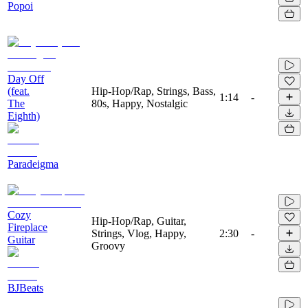
Popoi
Day Off
(feat.
Hip-Hop/Rap, Strings, Bass,
1:14
-
The
80s, Happy, Nostalgic
Eighth)
Paradeigma
Cozy
Hip-Hop/Rap, Guitar,
Fireplace
Strings, Vlog, Happy,
2:30
-
Guitar
Groovy
BJBeats