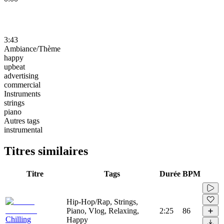
3:43
Ambiance/Thème
happy
upbeat
advertising
commercial
Instruments
strings
piano
Autres tags
instrumental
Titres similaires
Titre
Tags
Durée
BPM
Hip-Hop/Rap, Strings,
Piano, Vlog, Relaxing,
2:25
86
Chilling
Happy