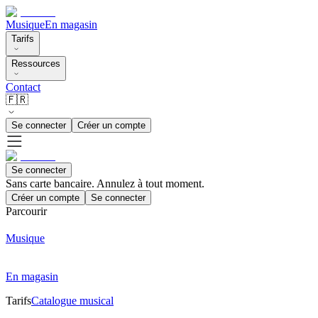
Musique
En magasin
Tarifs
Ressources
Contact
🇫🇷
Se connecter
Créer un compte
Se connecter
Sans carte bancaire. Annulez à tout moment.
Créer un compte
Se connecter
Parcourir
Musique
En magasin
Tarifs
Catalogue musical