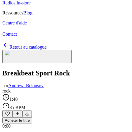
Radios In-store
Ressources
Blog
Centre d'aide
Contact
Retour au catalogue
Breakbeat Sport Rock
par
Andrew_Belousov
rock
1:40
85 BPM
Acheter le titre
0:00