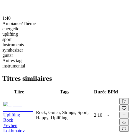
1:40
Ambiance/Thème
energetic
uplifting
sport
Instruments
synthesizer
guitar
Autres tags
instrumental
Titres similaires
Titre
Tags
Durée
BPM
Rock, Guitar, Strings, Sport,
Uplifting
2:10
-
Happy, Uplifting
Rock
Yevhen
Lokhmatov