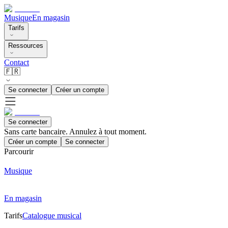
Musique
En magasin
Tarifs
Ressources
Contact
🇫🇷
Se connecter
Créer un compte
Se connecter
Sans carte bancaire. Annulez à tout moment.
Créer un compte
Se connecter
Parcourir
Musique
En magasin
Tarifs
Catalogue musical