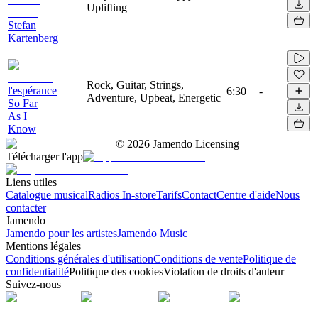
Uplifting
Stefan
Kartenberg
Rock, Guitar, Strings,
l'espérance
6:30
-
Adventure, Upbeat, Energetic
So Far
As I
Know
©
2026
Jamendo Licensing
Télécharger l'app
Liens utiles
Catalogue musical
Radios In-store
Tarifs
Contact
Centre d'aide
Nous
contacter
Jamendo
Jamendo pour les artistes
Jamendo Music
Mentions légales
Conditions générales d'utilisation
Conditions de vente
Politique de
confidentialité
Politique des cookies
Violation de droits d'auteur
Suivez-nous