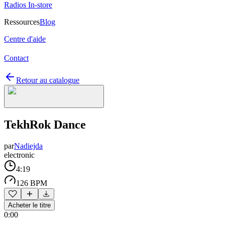
Radios In-store
Ressources
Blog
Centre d'aide
Contact
Retour au catalogue
TekhRok Dance
par
Nadiejda
electronic
4:19
126 BPM
Acheter le titre
0:00