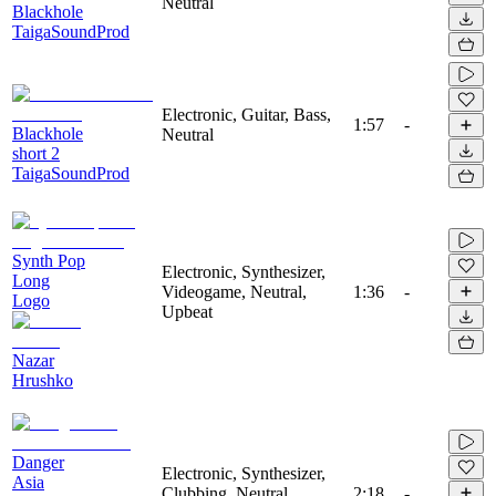
Neutral
Blackhole
TaigaSoundProd
Electronic, Guitar, Bass,
1:57
-
Blackhole
Neutral
short 2
TaigaSoundProd
Synth Pop
Electronic, Synthesizer,
Long
Videogame, Neutral,
1:36
-
Logo
Upbeat
Nazar
Hrushko
Danger
Electronic, Synthesizer,
Asia
Clubbing, Neutral,
2:18
-