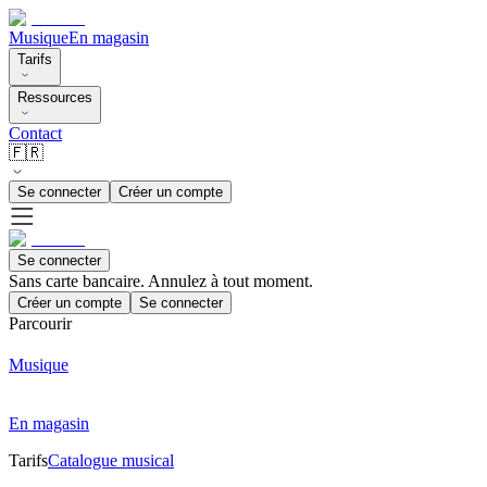
Musique
En magasin
Tarifs
Ressources
Contact
🇫🇷
Se connecter
Créer un compte
Se connecter
Sans carte bancaire. Annulez à tout moment.
Créer un compte
Se connecter
Parcourir
Musique
En magasin
Tarifs
Catalogue musical