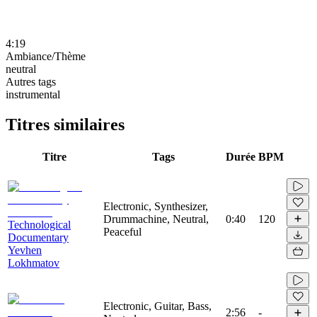
4:19
Ambiance/Thème
neutral
Autres tags
instrumental
Titres similaires
Titre
Tags
Durée
BPM
Electronic, Synthesizer,
Drummachine, Neutral,
0:40
120
Technological
Peaceful
Documentary
Yevhen
Lokhmatov
Electronic, Guitar, Bass,
2:56
-