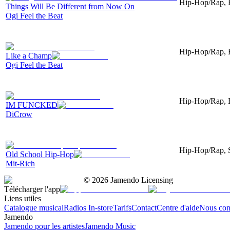
Hip-Hop/Rap, Pi
Things Will Be Different from Now On
Ogi Feel the Beat
Hip-Hop/Rap, E
Like a Champ
Ogi Feel the Beat
Hip-Hop/Rap, El
IM FUNCKED
DiCrow
Hip-Hop/Rap, S
Old School Hip-Hop
Mit-Rich
©
2026
Jamendo Licensing
Télécharger l'app
Liens utiles
Catalogue musical
Radios In-store
Tarifs
Contact
Centre d'aide
Nous con
Jamendo
Jamendo pour les artistes
Jamendo Music