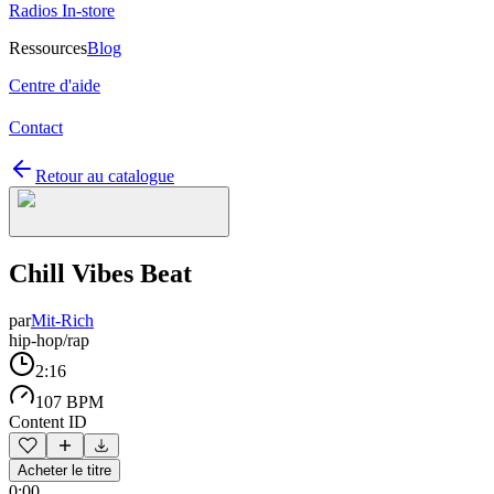
Radios In-store
Ressources
Blog
Centre d'aide
Contact
Retour au catalogue
Chill Vibes Beat
par
Mit-Rich
hip-hop/rap
2:16
107 BPM
Content ID
Acheter le titre
0:00