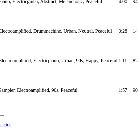
ano, Electricguitar, Abstract, Melancholic, Peaceful
4:00
94
lectroamplified, Drummachine, Urban, Neutral, Peaceful
3:28
14
ectroamplified, Electricpiano, Urban, 90s, Happy, Peaceful
1:11
85
ampler, Electroamplified, 90s, Peaceful
1:57
90
tacter