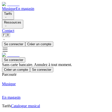
Musique
En magasin
Tarifs
Ressources
Contact
🇫🇷
Se connecter
Créer un compte
Se connecter
Sans carte bancaire. Annulez à tout moment.
Créer un compte
Se connecter
Parcourir
Musique
En magasin
Tarifs
Catalogue musical