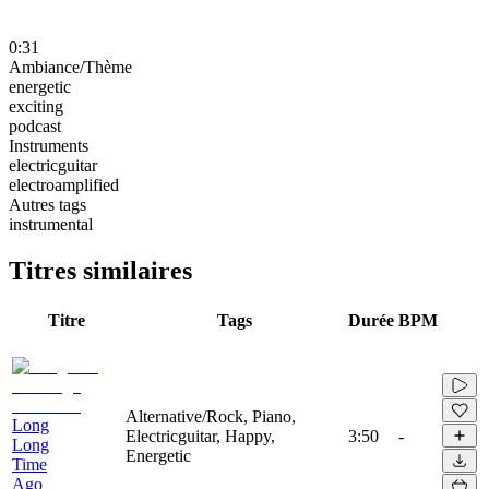
0:31
Ambiance/Thème
energetic
exciting
podcast
Instruments
electricguitar
electroamplified
Autres tags
instrumental
Titres similaires
Titre
Tags
Durée
BPM
Alternative/Rock, Piano,
Long
Electricguitar, Happy,
3:50
-
Long
Energetic
Time
Ago