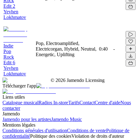
Rock
Edit 2
Yevhen
Lokhmatov
Pop, Electroamplified,
Indie
Electricorgan, Hybrid, Neutral,
0:40
-
Pop
Energetic, Uplifting
Rock
Edit 6
Yevhen
Lokhmatov
©
2026
Jamendo Licensing
Télécharger l'app
Liens utiles
Catalogue musical
Radios In-store
Tarifs
Contact
Centre d'aide
Nous
contacter
Jamendo
Jamendo pour les artistes
Jamendo Music
Mentions légales
Conditions générales d'utilisation
Conditions de vente
Politique de
confidentialité
Politique des cookies
Violation de droits d'auteur