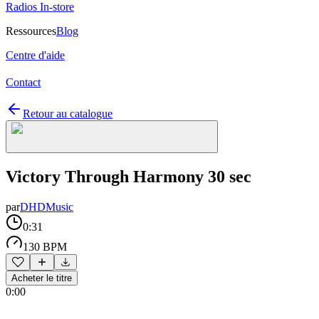
Radios In-store
Ressources
Blog
Centre d'aide
Contact
Retour au catalogue
Victory Through Harmony 30 sec
par
DHDMusic
0:31
130 BPM
Acheter le titre
0:00