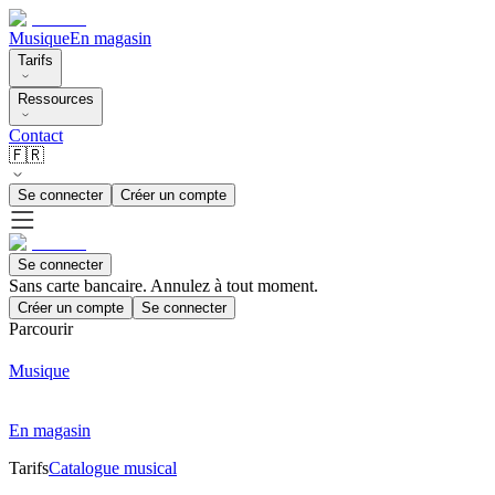
Musique
En magasin
Tarifs
Ressources
Contact
🇫🇷
Se connecter
Créer un compte
Se connecter
Sans carte bancaire. Annulez à tout moment.
Créer un compte
Se connecter
Parcourir
Musique
En magasin
Tarifs
Catalogue musical