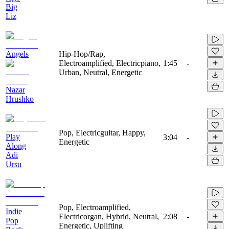
Big
Liz
Angels
Hip-Hop/Rap,
Electroamplified, Electricpiano,
1:45
-
Urban, Neutral, Energetic
Nazar
Hrushko
Pop, Electricguitar, Happy,
Play
3:04
-
Energetic
Along
Adi
Ursu
Pop, Electroamplified,
Indie
Electricorgan, Hybrid, Neutral,
2:08
-
Pop
Energetic, Uplifting