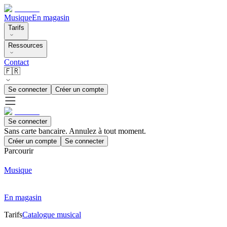
Musique
En magasin
Tarifs
Ressources
Contact
🇫🇷
Se connecter
Créer un compte
Se connecter
Sans carte bancaire. Annulez à tout moment.
Créer un compte
Se connecter
Parcourir
Musique
En magasin
Tarifs
Catalogue musical