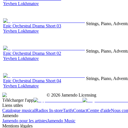
Yevhen Lokhmatov
Strings, Piano, Advent
Epic Orchestral Drama Short 03
Yevhen Lokhmatov
Strings, Piano, Advent
Epic Orchestral Drama Short 02
Yevhen Lokhmatov
Strings, Piano, Advent
Epic Orchestral Drama Short 04
Yevhen Lokhmatov
©
2026
Jamendo Licensing
Télécharger l'app
Liens utiles
Catalogue musical
Radios In-store
Tarifs
Contact
Centre d'aide
Nous con
Jamendo
Jamendo pour les artistes
Jamendo Music
Mentions légales