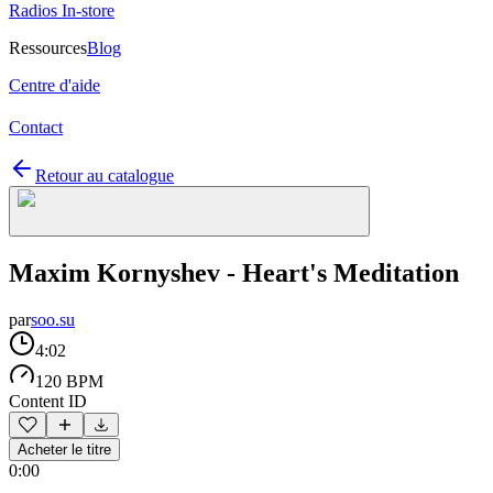
Radios In-store
Ressources
Blog
Centre d'aide
Contact
Retour au catalogue
Maxim Kornyshev - Heart's Meditation
par
soo.su
4:02
120 BPM
Content ID
Acheter le titre
0:00