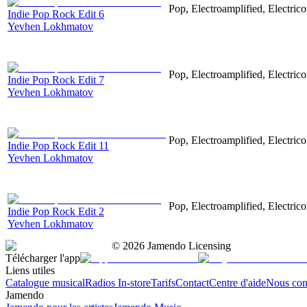
Pop, Electroamplified, Electrico
Indie Pop Rock Edit 6
Yevhen Lokhmatov
Pop, Electroamplified, Electrico
Indie Pop Rock Edit 7
Yevhen Lokhmatov
Pop, Electroamplified, Electrico
Indie Pop Rock Edit 11
Yevhen Lokhmatov
Pop, Electroamplified, Electrico
Indie Pop Rock Edit 2
Yevhen Lokhmatov
©
2026
Jamendo Licensing
Télécharger l'app
Liens utiles
Catalogue musical
Radios In-store
Tarifs
Contact
Centre d'aide
Nous con
Jamendo