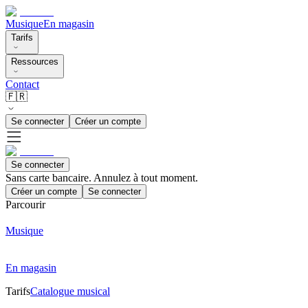
Musique
En magasin
Tarifs
Ressources
Contact
🇫🇷
Se connecter
Créer un compte
Se connecter
Sans carte bancaire. Annulez à tout moment.
Créer un compte
Se connecter
Parcourir
Musique
En magasin
Tarifs
Catalogue musical