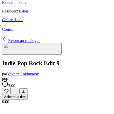
Radios In-store
Ressources
Blog
Centre d'aide
Contact
Retour au catalogue
Indie Pop Rock Edit 9
par
Yevhen Lokhmatov
pop
3:00
Acheter le titre
0:00