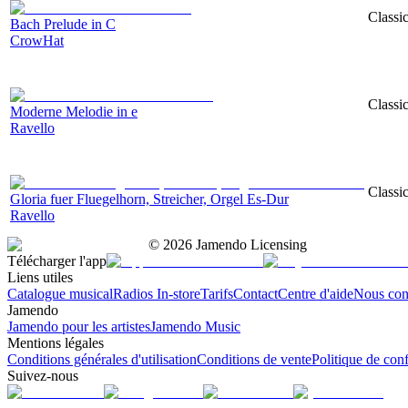
Classic
Bach Prelude in C
CrowHat
Classic
Moderne Melodie in e
Ravello
Classic
Gloria fuer Fluegelhorn, Streicher, Orgel Es-Dur
Ravello
©
2026
Jamendo Licensing
Télécharger l'app
Liens utiles
Catalogue musical
Radios In-store
Tarifs
Contact
Centre d'aide
Nous con
Jamendo
Jamendo pour les artistes
Jamendo Music
Mentions légales
Conditions générales d'utilisation
Conditions de vente
Politique de conf
Suivez-nous