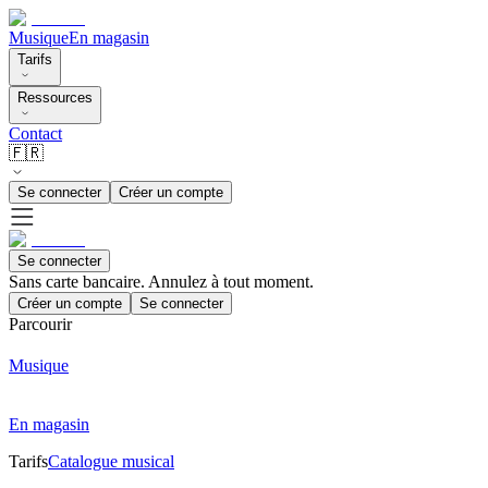
Musique
En magasin
Tarifs
Ressources
Contact
🇫🇷
Se connecter
Créer un compte
Se connecter
Sans carte bancaire. Annulez à tout moment.
Créer un compte
Se connecter
Parcourir
Musique
En magasin
Tarifs
Catalogue musical