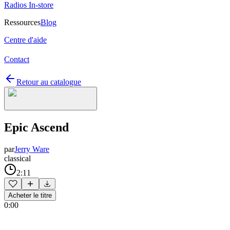
Radios In-store
Ressources
Blog
Centre d'aide
Contact
Retour au catalogue
Epic Ascend
par
Jerry Ware
classical
2:11
Acheter le titre
0:00