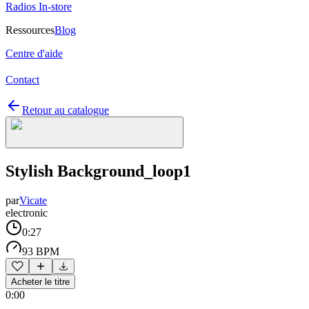
Radios In-store
Ressources
Blog
Centre d'aide
Contact
Retour au catalogue
Stylish Background_loop1
par
Vicate
electronic
0:27
93 BPM
Acheter le titre
0:00