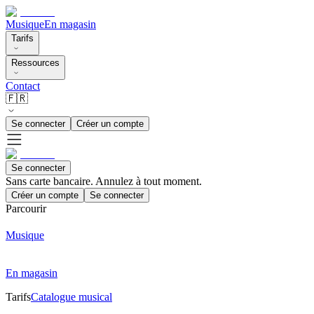
Musique
En magasin
Tarifs
Ressources
Contact
🇫🇷
Se connecter
Créer un compte
Se connecter
Sans carte bancaire. Annulez à tout moment.
Créer un compte
Se connecter
Parcourir
Musique
En magasin
Tarifs
Catalogue musical