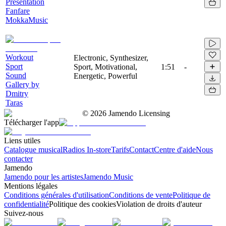
Presentation
Fanfare
MokkaMusic
Workout
Electronic, Synthesizer,
Sport
Sport, Motivational,
1:51
-
Sound
Energetic, Powerful
Gallery by
Dmitry
Taras
©
2026
Jamendo Licensing
Télécharger l'app
Liens utiles
Catalogue musical
Radios In-store
Tarifs
Contact
Centre d'aide
Nous
contacter
Jamendo
Jamendo pour les artistes
Jamendo Music
Mentions légales
Conditions générales d'utilisation
Conditions de vente
Politique de
confidentialité
Politique des cookies
Violation de droits d'auteur
Suivez-nous