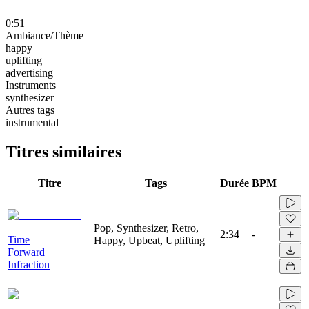
0:51
Ambiance/Thème
happy
uplifting
advertising
Instruments
synthesizer
Autres tags
instrumental
Titres similaires
Titre
Tags
Durée
BPM
Pop, Synthesizer, Retro,
2:34
-
Time
Happy, Upbeat, Uplifting
Forward
Infraction