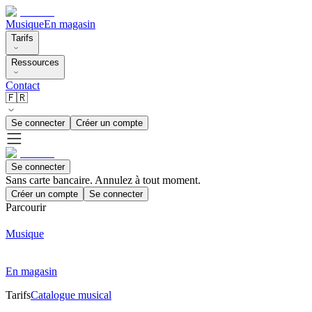
Musique
En magasin
Tarifs
Ressources
Contact
🇫🇷
Se connecter
Créer un compte
Se connecter
Sans carte bancaire. Annulez à tout moment.
Créer un compte
Se connecter
Parcourir
Musique
En magasin
Tarifs
Catalogue musical