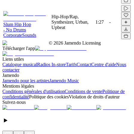
Hip-Hop/Rap,
Synthesizer, Urban,
1:27
-
Slum Hip Hop
Upbeat
- No Drums
CorporateSounds
©
2026
Jamendo Licensing
Télécharger l'app
Liens utiles
Catalogue musical
Radios In-store
Tarifs
Contact
Centre d'aide
Nous
contacter
Jamendo
Jamendo pour les artistes
Jamendo Music
Mentions légales
Conditions générales d'utilisation
Conditions de vente
Politique de
confidentialité
Politique des cookies
Violation de droits d'auteur
Suivez-nous