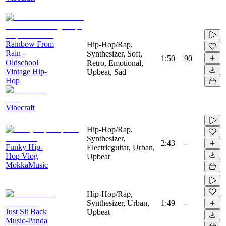
Rainbow From
Hip-Hop/Rap,
Rain -
Synthesizer, Soft,
1:50
90
Oldschool
Retro, Emotional,
Vintage Hip-
Upbeat, Sad
Hop
Vibecraft
Hip-Hop/Rap,
Synthesizer,
2:43
-
Funky Hip-
Electricguitar, Urban,
Hop Vlog
Upbeat
MokkaMusic
Hip-Hop/Rap,
Synthesizer, Urban,
1:49
-
Just Sit Back
Upbeat
Music-Panda