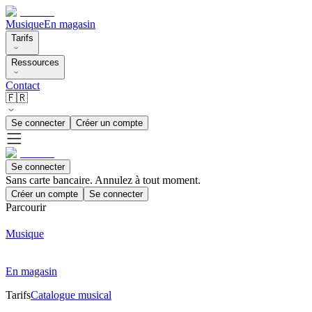
Musique
En magasin
Tarifs
Ressources
Contact
🇫🇷
Se connecter
Créer un compte
Se connecter
Sans carte bancaire. Annulez à tout moment.
Créer un compte
Se connecter
Parcourir
Musique
En magasin
Tarifs
Catalogue musical