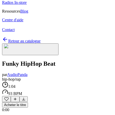
Radios In-store
Ressources
Blog
Centre d'aide
Contact
Retour au catalogue
Funky HipHop Beat
par
AudioPanda
hip-hop/rap
1:04
93 BPM
Acheter le titre
0:00