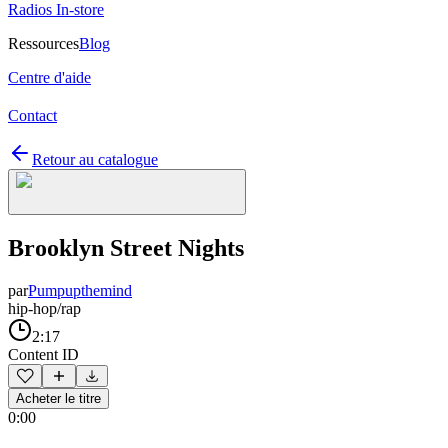
Radios In-store
Ressources
Blog
Centre d'aide
Contact
Retour au catalogue
Brooklyn Street Nights
par
Pumpupthemind
hip-hop/rap
2:17
Content ID
Acheter le titre
0:00