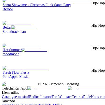
Hip-Hop/
Santa Showtime - Christmas Funk Santa Party
Berool
Hip-Hop/
Better
Soundtrackman
Hip-Hop/
Hot Summer
moodmode
Hip-Hop/
Fresh Flow Fiesta
PineApple Music
©
2026
Jamendo Licensing
Télécharger l'app
Liens utiles
Catalogue musical
Radios In-store
Tarifs
Contact
Centre d'aide
Nous con
Jamendo