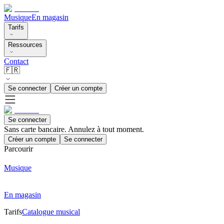
Musique
En magasin
Tarifs
Ressources
Contact
🇫🇷
Se connecter
Créer un compte
Se connecter
Sans carte bancaire. Annulez à tout moment.
Créer un compte
Se connecter
Parcourir
Musique
En magasin
Tarifs
Catalogue musical