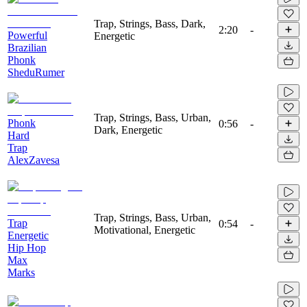
Trap, Strings, Bass, Dark,
2:20
-
Powerful
Energetic
Brazilian
Phonk
SheduRumer
Trap, Strings, Bass, Urban,
Phonk
0:56
-
Dark, Energetic
Hard
Trap
AlexZavesa
Trap, Strings, Bass, Urban,
Trap
0:54
-
Motivational, Energetic
Energetic
Hip Hop
Max
Marks