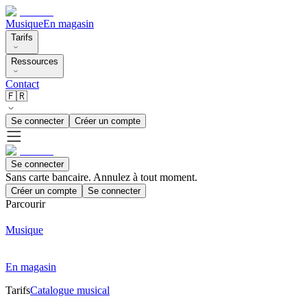
Musique
En magasin
Tarifs
Ressources
Contact
🇫🇷
Se connecter
Créer un compte
Se connecter
Sans carte bancaire. Annulez à tout moment.
Créer un compte
Se connecter
Parcourir
Musique
En magasin
Tarifs
Catalogue musical