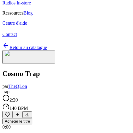
Radios In-store
Ressources
Blog
Centre d'aide
Contact
Retour au catalogue
Cosmo Trap
par
TheQLon
trap
2:20
140 BPM
Acheter le titre
0:00