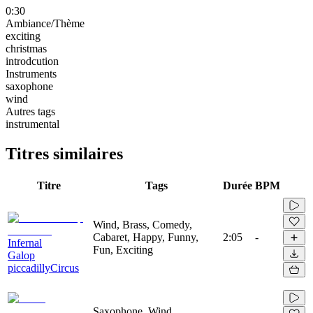
0:30
Ambiance/Thème
exciting
christmas
introdcution
Instruments
saxophone
wind
Autres tags
instrumental
Titres similaires
Titre
Tags
Durée
BPM
Wind, Brass, Comedy,
Cabaret, Happy, Funny,
2:05
-
Infernal
Fun, Exciting
Galop
piccadillyCircus
Saxophone, Wind,