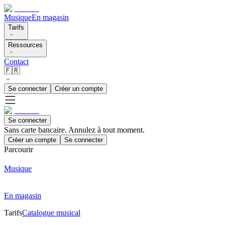
Musique
En magasin
Tarifs
Ressources
Contact
🇫🇷
Se connecter
Créer un compte
Se connecter
Sans carte bancaire. Annulez à tout moment.
Créer un compte
Se connecter
Parcourir
Musique
En magasin
Tarifs
Catalogue musical