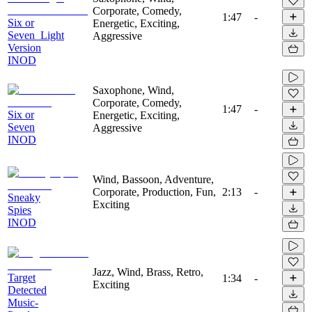
Corporate, Comedy,
1:47
-
Siх or
Energetic, Exciting,
Seven_Light
Aggressive
Version
INOD
Saxophone, Wind,
Corporate, Comedy,
1:47
-
Siх or
Energetic, Exciting,
Seven
Aggressive
INOD
Wind, Bassoon, Adventure,
Corporate, Production, Fun,
2:13
-
Sneaky
Exciting
Spies
INOD
Jazz, Wind, Brass, Retro,
Target
1:34
-
Exciting
Detected
Music-