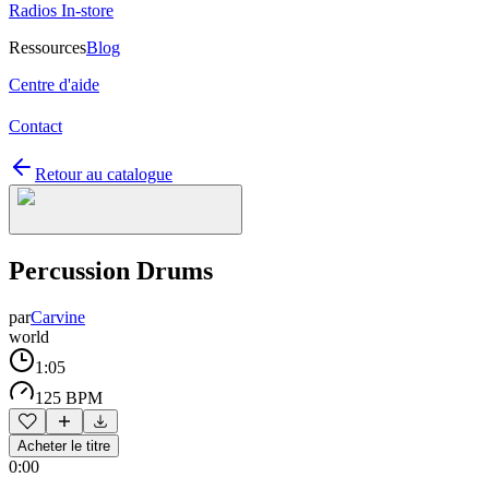
Radios In-store
Ressources
Blog
Centre d'aide
Contact
Retour au catalogue
Percussion Drums
par
Carvine
world
1:05
125 BPM
Acheter le titre
0:00