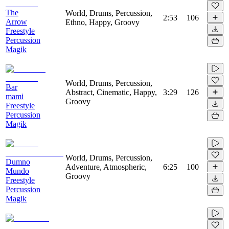
The
World, Drums, Percussion,
2:53
106
Arrow
Ethno, Happy, Groovy
Freestyle
Percussion
Magik
World, Drums, Percussion,
Bar
Abstract, Cinematic, Happy,
3:29
126
mami
Groovy
Freestyle
Percussion
Magik
World, Drums, Percussion,
Dumno
Adventure, Atmospheric,
6:25
100
Mundo
Groovy
Freestyle
Percussion
Magik