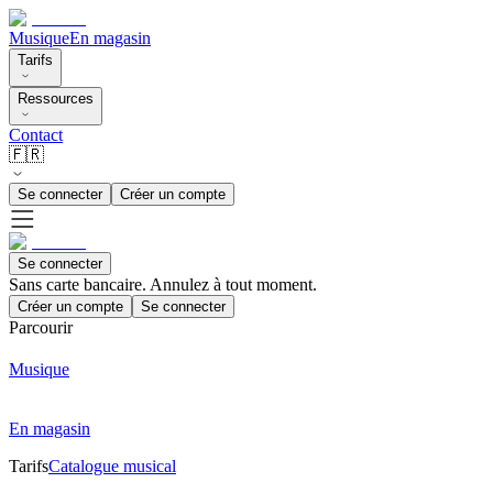
Musique
En magasin
Tarifs
Ressources
Contact
🇫🇷
Se connecter
Créer un compte
Se connecter
Sans carte bancaire. Annulez à tout moment.
Créer un compte
Se connecter
Parcourir
Musique
En magasin
Tarifs
Catalogue musical