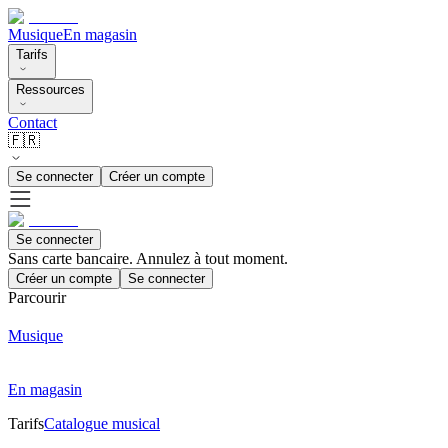
Musique
En magasin
Tarifs
Ressources
Contact
🇫🇷
Se connecter
Créer un compte
Se connecter
Sans carte bancaire. Annulez à tout moment.
Créer un compte
Se connecter
Parcourir
Musique
En magasin
Tarifs
Catalogue musical