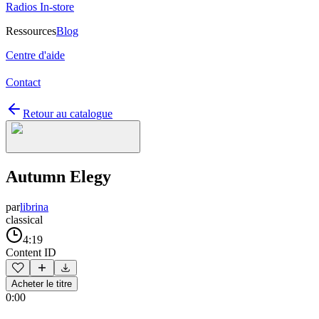
Radios In-store
Ressources
Blog
Centre d'aide
Contact
Retour au catalogue
Autumn Elegy
par
librina
classical
4:19
Content ID
Acheter le titre
0:00