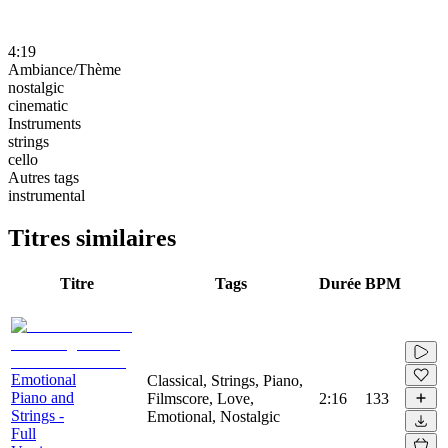
4:19
Ambiance/Thème
nostalgic
cinematic
Instruments
strings
cello
Autres tags
instrumental
Titres similaires
Titre
Tags
Durée
BPM
Emotional
Classical, Strings, Piano,
Piano and
Filmscore, Love,
2:16
133
Strings -
Emotional, Nostalgic
Full