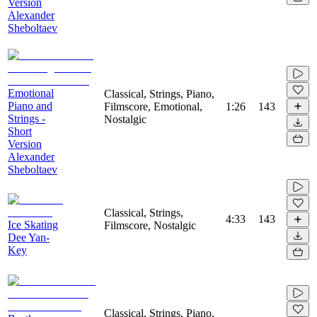
Version
Alexander
Sheboltaev
Emotional
Classical, Strings, Piano,
Piano and
Filmscore, Emotional,
1:26
143
Strings -
Nostalgic
Short
Version
Alexander
Sheboltaev
Classical, Strings,
4:33
143
Ice Skating
Filmscore, Nostalgic
Dee Yan-
Key
Classical, Strings, Piano,