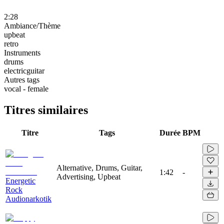
2:28
Ambiance/Thème
upbeat
retro
Instruments
drums
electricguitar
Autres tags
vocal - female
Titres similaires
Titre
Tags
Durée
BPM
Alternative, Drums, Guitar,
1:42
-
Advertising, Upbeat
Energetic
Rock
Audionarkotik