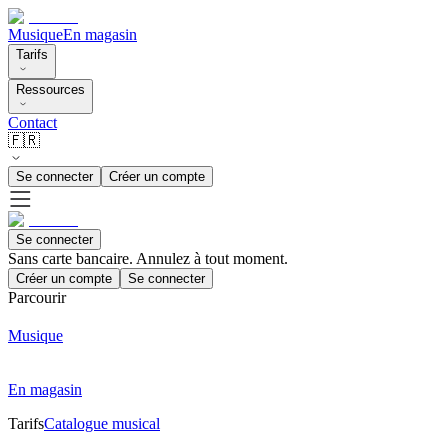
Musique
En magasin
Tarifs
Ressources
Contact
🇫🇷
Se connecter
Créer un compte
Se connecter
Sans carte bancaire. Annulez à tout moment.
Créer un compte
Se connecter
Parcourir
Musique
En magasin
Tarifs
Catalogue musical