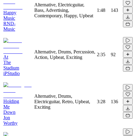
Alternative, Electricguitar,
Bass, Advertising,
1:48
143
Happy
Contemporary, Happy, Upbeat
Music
RND-
Music
Alternative, Drums, Percussion,
2:35
92
At
Action, Upbeat, Exciting
The
Stadium
iPStudio
Alternative, Drums,
Holding
Electricguitar, Retro, Upbeat,
3:28
136
Me
Exciting
Down
Jon
Worthy