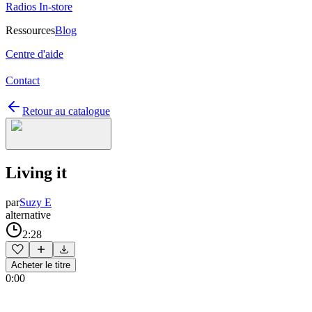
Radios In-store
Ressources
Blog
Centre d'aide
Contact
Retour au catalogue
Living it
par
Suzy E
alternative
2:28
Acheter le titre
0:00