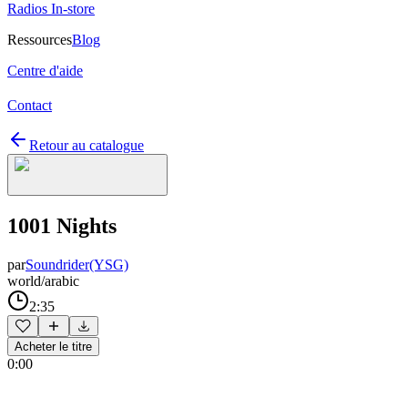
Radios In-store
Ressources
Blog
Centre d'aide
Contact
Retour au catalogue
1001 Nights
par
Soundrider(YSG)
world/arabic
2:35
Acheter le titre
0:00