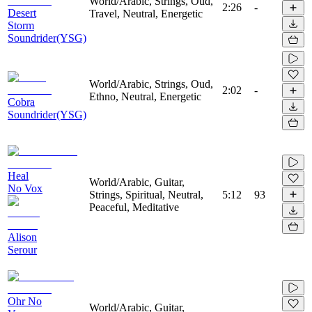
World/Arabic, Strings, Oud,
2:26
-
Desert
Travel, Neutral, Energetic
Storm
Soundrider(YSG)
World/Arabic, Strings, Oud,
2:02
-
Ethno, Neutral, Energetic
Cobra
Soundrider(YSG)
Heal
World/Arabic, Guitar,
No Vox
Strings, Spiritual, Neutral,
5:12
93
Peaceful, Meditative
Alison
Serour
Ohr No
World/Arabic, Guitar,