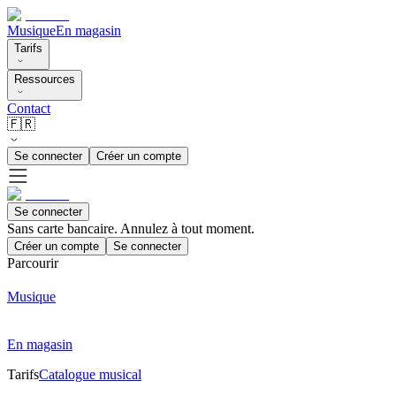
Musique
En magasin
Tarifs
Ressources
Contact
🇫🇷
Se connecter
Créer un compte
Se connecter
Sans carte bancaire. Annulez à tout moment.
Créer un compte
Se connecter
Parcourir
Musique
En magasin
Tarifs
Catalogue musical