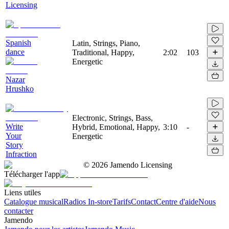
Licensing
Spanish
Latin, Strings, Piano,
dance
Traditional, Happy,
2:02
103
Energetic
Nazar
Hrushko
Electronic, Strings, Bass,
Write
Hybrid, Emotional, Happy,
3:10
-
Your
Energetic
Story
Infraction
©
2026
Jamendo Licensing
Télécharger l'app
Liens utiles
Catalogue musical
Radios In-store
Tarifs
Contact
Centre d'aide
Nous
contacter
Jamendo