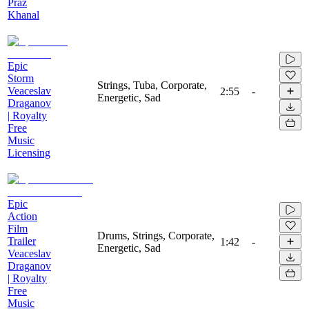
Praz
Khanal
Epic
Storm
Strings, Tuba, Corporate,
Veaceslav
2:55
-
Energetic, Sad
Draganov
| Royalty
Free
Music
Licensing
Epic
Action
Film
Drums, Strings, Corporate,
Trailer
1:42
-
Energetic, Sad
Veaceslav
Draganov
| Royalty
Free
Music