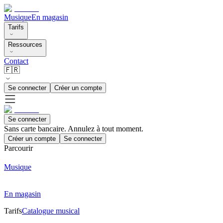
Musique
En magasin
Tarifs
Ressources
Contact
🇫🇷
Se connecter
Créer un compte
Se connecter
Sans carte bancaire. Annulez à tout moment.
Créer un compte
Se connecter
Parcourir
Musique
En magasin
Tarifs
Catalogue musical