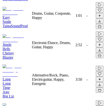
Drums, Guitar, Corporate,
1:01
-
Easy
Happy
Smile
TaigaSoundProd
Electronic/Dance, Drums,
Jingle
2:52
-
Guitar, Happy
Bells
Chrissy
Blazier
Alternative/Rock, Piano,
Long
Electricguitar, Happy,
3:50
-
Long
Energetic
Time
Ago
Big Liz