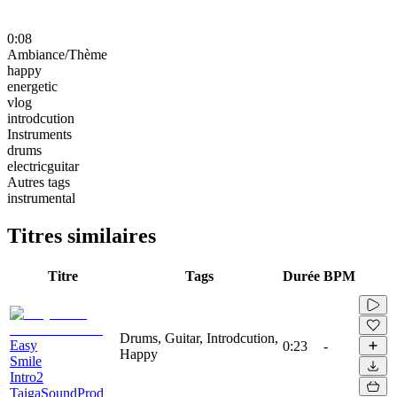
0:08
Ambiance/Thème
happy
energetic
vlog
introdcution
Instruments
drums
electricguitar
Autres tags
instrumental
Titres similaires
Titre
Tags
Durée
BPM
Drums, Guitar, Introdcution,
Easy
0:23
-
Happy
Smile
Intro2
TaigaSoundProd