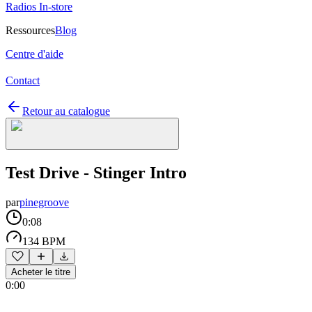
Radios In-store
Ressources
Blog
Centre d'aide
Contact
Retour au catalogue
Test Drive - Stinger Intro
par
pinegroove
0:08
134 BPM
Acheter le titre
0:00