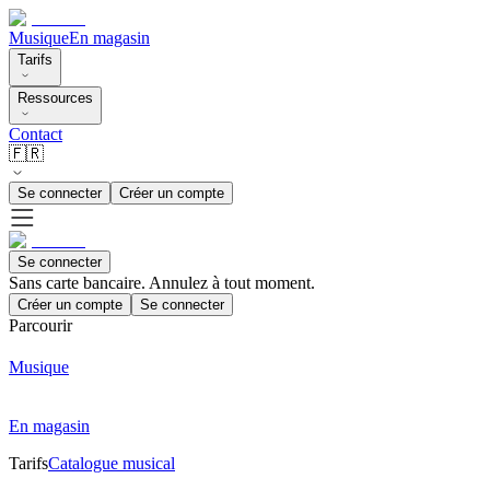
Musique
En magasin
Tarifs
Ressources
Contact
🇫🇷
Se connecter
Créer un compte
Se connecter
Sans carte bancaire. Annulez à tout moment.
Créer un compte
Se connecter
Parcourir
Musique
En magasin
Tarifs
Catalogue musical