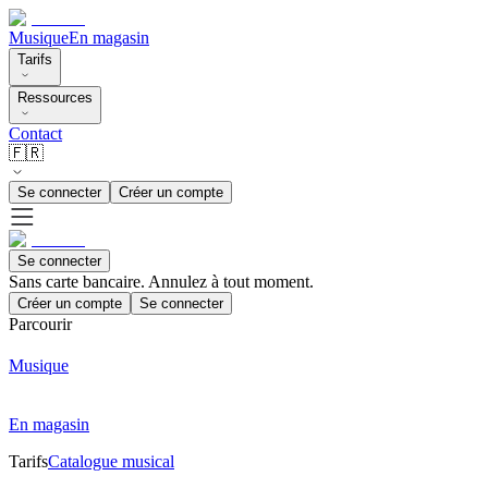
Musique
En magasin
Tarifs
Ressources
Contact
🇫🇷
Se connecter
Créer un compte
Se connecter
Sans carte bancaire. Annulez à tout moment.
Créer un compte
Se connecter
Parcourir
Musique
En magasin
Tarifs
Catalogue musical