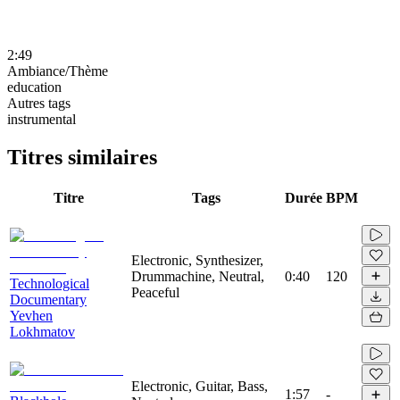
2:49
Ambiance/Thème
education
Autres tags
instrumental
Titres similaires
Titre
Tags
Durée
BPM
Electronic, Synthesizer,
Drummachine, Neutral,
0:40
120
Technological
Peaceful
Documentary
Yevhen
Lokhmatov
Electronic, Guitar, Bass,
1:57
-