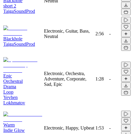
Blackhole
Neutral
short 2
TaigaSoundProd
Electronic, Guitar, Bass,
2:56
-
Neutral
Blackhole
TaigaSoundProd
Electronic, Orchestra,
Epic
Adventure, Corporate,
1:28
-
Orchestral
Sad, Epic
Drama
Loop
Yevhen
Lokhmatov
Warm
Electronic, Happy, Upbeat
1:53
-
Indie Glow