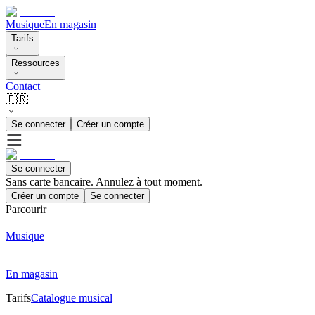
Musique
En magasin
Tarifs
Ressources
Contact
🇫🇷
Se connecter
Créer un compte
Se connecter
Sans carte bancaire. Annulez à tout moment.
Créer un compte
Se connecter
Parcourir
Musique
En magasin
Tarifs
Catalogue musical