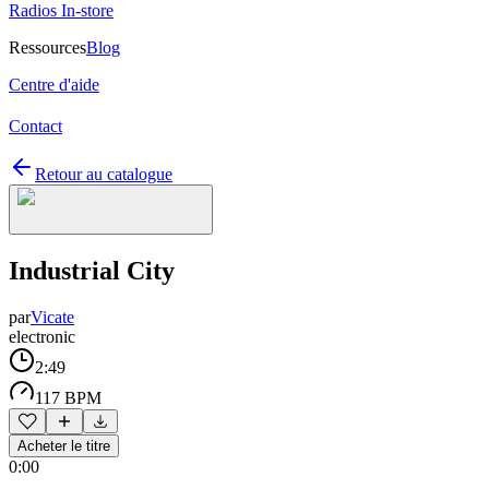
Radios In-store
Ressources
Blog
Centre d'aide
Contact
Retour au catalogue
Industrial City
par
Vicate
electronic
2:49
117 BPM
Acheter le titre
0:00