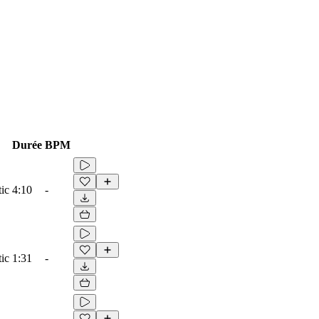
Durée
BPM
ic
4:10
-
ic
1:31
-