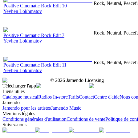
Rock, Neutral, Peacef
Positive Cinematic Rock Edit 10
Yevhen Lokhmatov
Rock, Neutral, Peacef
Positive Cinematic Rock Edit 7
Yevhen Lokhmatov
Rock, Neutral, Peacef
Positive Cinematic Rock Edit 11
Yevhen Lokhmatov
©
2026
Jamendo Licensing
Télécharger l'app
Liens utiles
Catalogue musical
Radios In-store
Tarifs
Contact
Centre d'aide
Nous con
Jamendo
Jamendo pour les artistes
Jamendo Music
Mentions légales
Conditions générales d'utilisation
Conditions de vente
Politique de conf
Suivez-nous