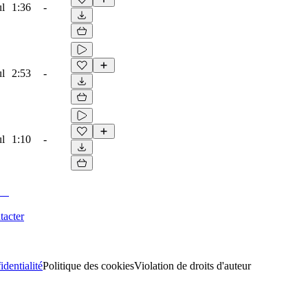
ul
1:36
-
ul
2:53
-
ul
1:10
-
tacter
identialité
Politique des cookies
Violation de droits d'auteur