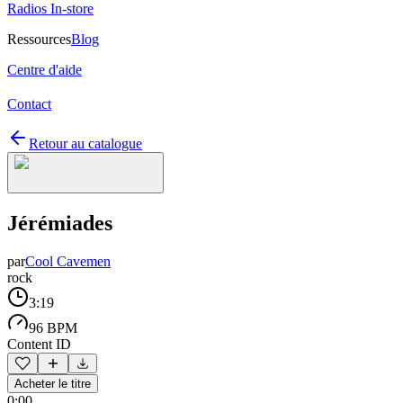
Radios In-store
Ressources
Blog
Centre d'aide
Contact
Retour au catalogue
Jérémiades
par
Cool Cavemen
rock
3:19
96 BPM
Content ID
Acheter le titre
0:00