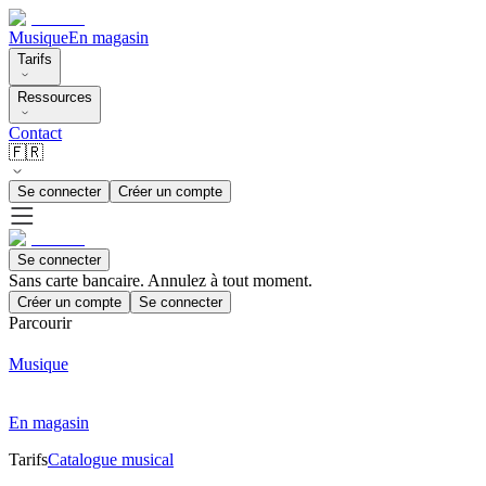
Musique
En magasin
Tarifs
Ressources
Contact
🇫🇷
Se connecter
Créer un compte
Se connecter
Sans carte bancaire. Annulez à tout moment.
Créer un compte
Se connecter
Parcourir
Musique
En magasin
Tarifs
Catalogue musical