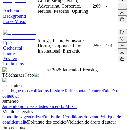
Guitar, Strings, Piano,
Advertising, Corporate,
2:09
-
Ambient
Neutral, Peaceful, Uplifting
Background
ForestMusic
Strings, Piano, Filmscore,
Epic
Horror, Corporate, Film,
2:50
101
Orchestral
Inspirational, Energetic
Drama
Yevhen
Lokhmatov
©
2026
Jamendo Licensing
Télécharger l'app
Liens utiles
Catalogue musical
Radios In-store
Tarifs
Contact
Centre d'aide
Nous
contacter
Jamendo
Jamendo pour les artistes
Jamendo Music
Mentions légales
Conditions générales d'utilisation
Conditions de vente
Politique de
confidentialité
Politique des cookies
Violation de droits d'auteur
Suivez-nous