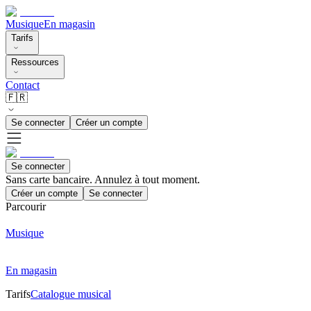
Musique
En magasin
Tarifs
Ressources
Contact
🇫🇷
Se connecter
Créer un compte
Se connecter
Sans carte bancaire. Annulez à tout moment.
Créer un compte
Se connecter
Parcourir
Musique
En magasin
Tarifs
Catalogue musical