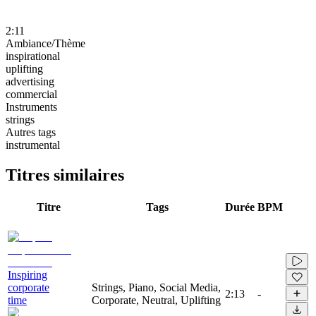
2:11
Ambiance/Thème
inspirational
uplifting
advertising
commercial
Instruments
strings
Autres tags
instrumental
Titres similaires
Titre
Tags
Durée
BPM
Inspiring
corporate
Strings, Piano, Social Media,
2:13
-
time
Corporate, Neutral, Uplifting