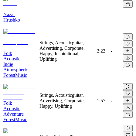
Nazar
Hrushko
Strings, Acousticguitar,
Advertising, Corporate,
2:22
-
Folk
Happy, Inspirational,
Acoustic
Uplifting
Indie
Atmospheric
ForestMusic
Strings, Acousticguitar,
Advertising, Corporate,
1:57
-
Folk
Happy, Uplifting
Acoustic
Adventure
ForestMusic