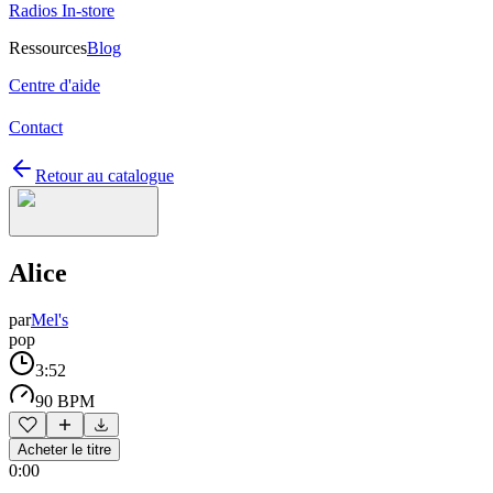
Radios In-store
Ressources
Blog
Centre d'aide
Contact
Retour au catalogue
Alice
par
Mel's
pop
3:52
90 BPM
Acheter le titre
0:00