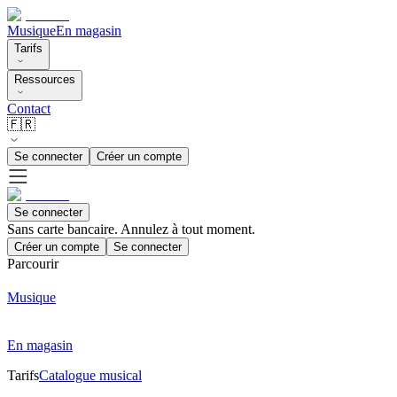
Musique
En magasin
Tarifs
Ressources
Contact
🇫🇷
Se connecter
Créer un compte
Se connecter
Sans carte bancaire. Annulez à tout moment.
Créer un compte
Se connecter
Parcourir
Musique
En magasin
Tarifs
Catalogue musical