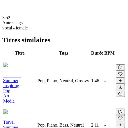
3:52
Autres tags
vocal - female
Titres similaires
Titre
Tags
Durée
BPM
Summer
Pop, Piano, Neutral, Groovy
1:46
-
Inspiring
Pop
Art
Media
Travel
Pop, Piano, Bass, Neutral
2:11
-
Summer