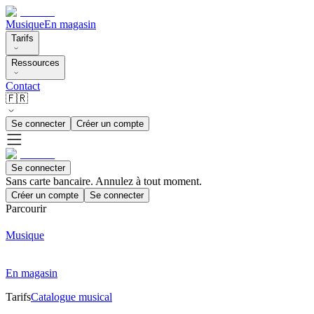
Musique
En magasin
Tarifs
Ressources
Contact
🇫🇷
Se connecter
Créer un compte
Se connecter
Sans carte bancaire. Annulez à tout moment.
Créer un compte
Se connecter
Parcourir
Musique
En magasin
Tarifs
Catalogue musical