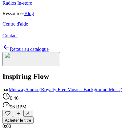
Radios In-store
Ressources
Blog
Centre d'aide
Contact
Retour au catalogue
Inspiring Flow
par
MuswayStudio (Royalty Free Music - Background Music)
0:46
96 BPM
Acheter le titre
0:00