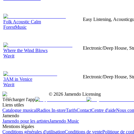
Easy Listening, Acousticgu
Folk Acoustic Calm
ForestMusic
Electronic/Deep House, Str
Where the Wind Blows
Wavit
Electronic/Deep House, Str
3AM in Venice
Wavit
©
2026
Jamendo Licensing
Télécharger l'app
Liens utiles
Catalogue musical
Radios In-store
Tarifs
Contact
Centre d'aide
Nous con
Jamendo
Jamendo pour les artistes
Jamendo Music
Mentions légales
Conditions générales d'utilisation
Conditions de vente
Politique de conf