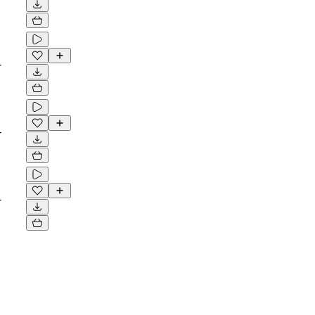
-
-
-