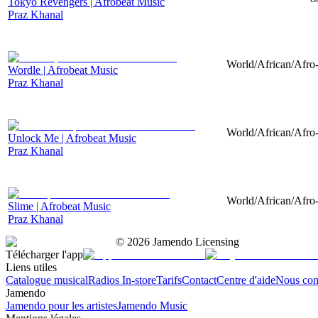
Tokyo Revengers | Afrobeat Music
Praz Khanal
World/African/Afro-
Wordle | Afrobeat Music
Praz Khanal
World/African/Afro-
Unlock Me | Afrobeat Music
Praz Khanal
World/African/Afro-
Slime | Afrobeat Music
Praz Khanal
©
2026
Jamendo Licensing
Télécharger l'app
Liens utiles
Catalogue musical
Radios In-store
Tarifs
Contact
Centre d'aide
Nous con
Jamendo
Jamendo pour les artistes
Jamendo Music