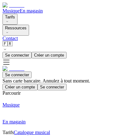
Musique
En magasin
Tarifs
Ressources
Contact
🇫🇷
Se connecter
Créer un compte
Se connecter
Sans carte bancaire. Annulez à tout moment.
Créer un compte
Se connecter
Parcourir
Musique
En magasin
Tarifs
Catalogue musical