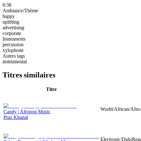
0:38
Ambiance/Thème
happy
uplifting
advertising
corporate
Instruments
percussion
xylophone
Autres tags
instrumental
Titres similaires
Titre
World/African/Afro-
Candy | Afropop Music
Praz Khanal
Electronic/Dub/Regg