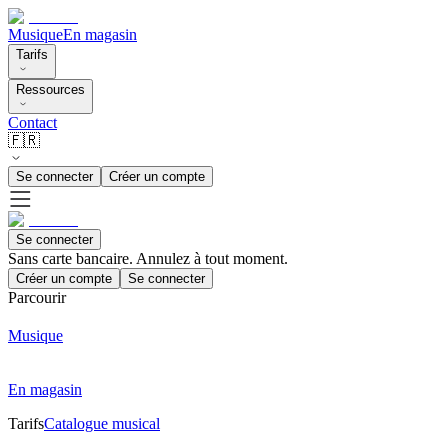
Musique
En magasin
Tarifs
Ressources
Contact
🇫🇷
Se connecter
Créer un compte
Se connecter
Sans carte bancaire. Annulez à tout moment.
Créer un compte
Se connecter
Parcourir
Musique
En magasin
Tarifs
Catalogue musical