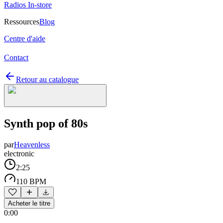
Radios In-store
Ressources
Blog
Centre d'aide
Contact
Retour au catalogue
Synth pop of 80s
par
Heavenless
electronic
2:25
110 BPM
Acheter le titre
0:00