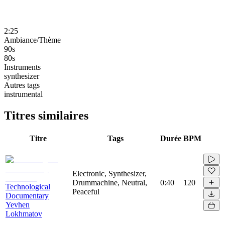
2:25
Ambiance/Thème
90s
80s
Instruments
synthesizer
Autres tags
instrumental
Titres similaires
Titre
Tags
Durée
BPM
Electronic, Synthesizer,
Drummachine, Neutral,
0:40
120
Technological
Peaceful
Documentary
Yevhen
Lokhmatov