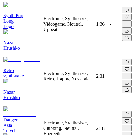
Synth Pop
Electronic, Synthesizer,
Long
Videogame, Neutral,
1:36
-
Logo
Upbeat
Nazar
Hrushko
Retro
Electronic, Synthesizer,
synthwave
2:31
-
Retro, Happy, Nostalgic
Nazar
Hrushko
Danger
Electronic, Synthesizer,
Asia
Clubbing, Neutral,
2:18
-
Travel
Energetic