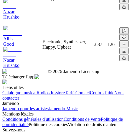
Nazar
Hrushko
All is
Electronic, Synthesizer,
Good
3:37
126
Happy, Upbeat
Nazar
Hrushko
©
2026
Jamendo Licensing
Télécharger l'app
Liens utiles
Catalogue musical
Radios In-store
Tarifs
Contact
Centre d'aide
Nous
contacter
Jamendo
Jamendo pour les artistes
Jamendo Music
Mentions légales
Conditions générales d'utilisation
Conditions de vente
Politique de
confidentialité
Politique des cookies
Violation de droits d'auteur
Suivez-nous