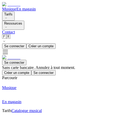
Musique
En magasin
Tarifs
Ressources
Contact
🇫🇷
Se connecter
Créer un compte
Se connecter
Sans carte bancaire. Annulez à tout moment.
Créer un compte
Se connecter
Parcourir
Musique
En magasin
Tarifs
Catalogue musical