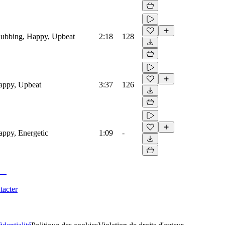
Clubbing, Happy, Upbeat
2:18
128
Happy, Upbeat
3:37
126
Happy, Energetic
1:09
-
tacter