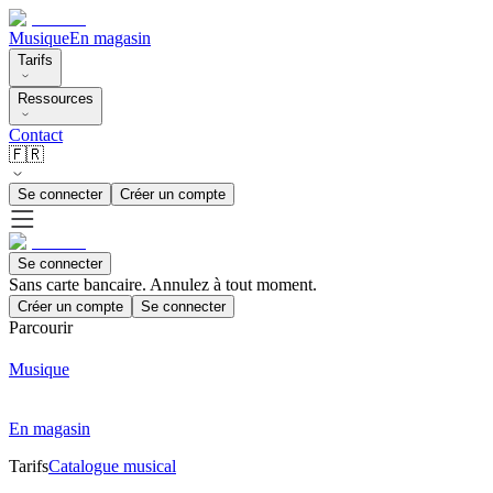
Musique
En magasin
Tarifs
Ressources
Contact
🇫🇷
Se connecter
Créer un compte
Se connecter
Sans carte bancaire. Annulez à tout moment.
Créer un compte
Se connecter
Parcourir
Musique
En magasin
Tarifs
Catalogue musical