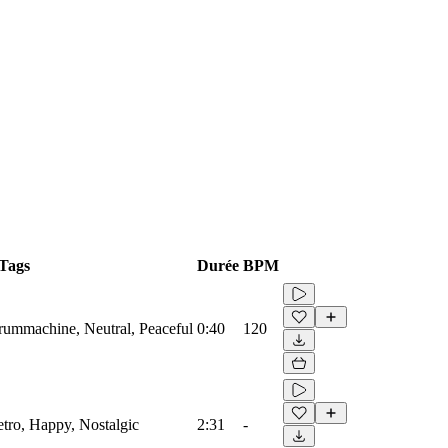
Tags
Durée
BPM
Drummachine, Neutral, Peaceful
0:40
120
etro, Happy, Nostalgic
2:31
-