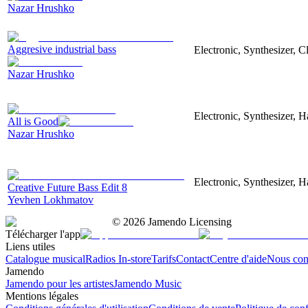
Nazar Hrushko
Aggresive industrial bass
Electronic, Synthesizer, 
Nazar Hrushko
Electronic, Synthesizer, 
All is Good
Nazar Hrushko
Electronic, Synthesizer, 
Creative Future Bass Edit 8
Yevhen Lokhmatov
©
2026
Jamendo Licensing
Télécharger l'app
Liens utiles
Catalogue musical
Radios In-store
Tarifs
Contact
Centre d'aide
Nous con
Jamendo
Jamendo pour les artistes
Jamendo Music
Mentions légales