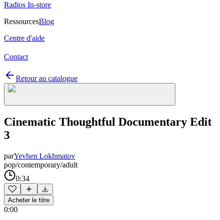
Radios In-store
Ressources
Blog
Centre d'aide
Contact
Retour au catalogue
Cinematic Thoughtful Documentary Edit
3
par
Yevhen Lokhmatov
pop/contemporary/adult
0:34
Acheter le titre
0:00