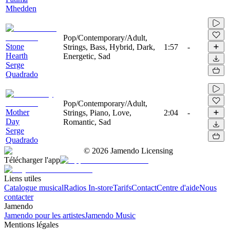
Mhedden
Pop/Contemporary/Adult,
Stone
Strings, Bass, Hybrid, Dark,
1:57
-
Hearth
Energetic, Sad
Serge
Quadrado
Pop/Contemporary/Adult,
Mother
Strings, Piano, Love,
2:04
-
Day
Romantic, Sad
Serge
Quadrado
©
2026
Jamendo Licensing
Télécharger l'app
Liens utiles
Catalogue musical
Radios In-store
Tarifs
Contact
Centre d'aide
Nous
contacter
Jamendo
Jamendo pour les artistes
Jamendo Music
Mentions légales