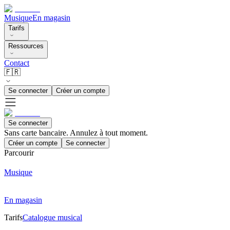
Musique
En magasin
Tarifs
Ressources
Contact
🇫🇷
Se connecter
Créer un compte
Se connecter
Sans carte bancaire. Annulez à tout moment.
Créer un compte
Se connecter
Parcourir
Musique
En magasin
Tarifs
Catalogue musical