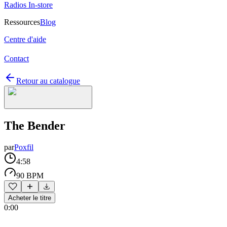
Radios In-store
Ressources
Blog
Centre d'aide
Contact
Retour au catalogue
The Bender
par
Poxfil
4:58
90 BPM
Acheter le titre
0:00