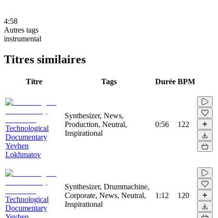
4:58
Autres tags
instrumental
Titres similaires
Titre
Tags
Durée
BPM
Synthesizer, News,
Production, Neutral,
0:56
122
Technological
Inspirational
Documentary
Yevhen
Lokhmatov
Synthesizer, Drummachine,
Corporate, News, Neutral,
1:12
120
Technological
Inspirational
Documentary
Yevhen