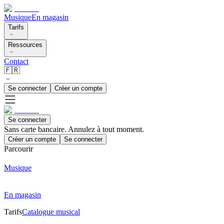
Musique
En magasin
Tarifs
Ressources
Contact
🇫🇷
Se connecter
Créer un compte
Se connecter
Sans carte bancaire. Annulez à tout moment.
Créer un compte
Se connecter
Parcourir
Musique
En magasin
Tarifs
Catalogue musical