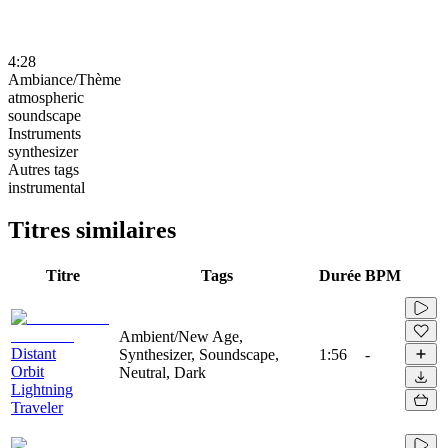
4:28
Ambiance/Thème
atmospheric
soundscape
Instruments
synthesizer
Autres tags
instrumental
Titres similaires
Titre
Tags
Durée
BPM
Ambient/New Age,
Distant
Synthesizer, Soundscape,
1:56
-
Orbit
Neutral, Dark
Lightning
Traveler