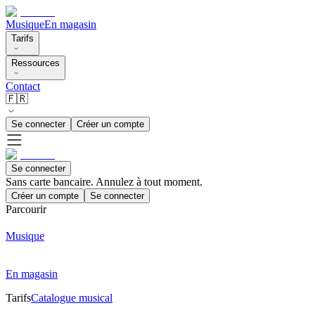
Musique
En magasin
Tarifs
Ressources
Contact
🇫🇷
Se connecter
Créer un compte
Se connecter
Sans carte bancaire. Annulez à tout moment.
Créer un compte
Se connecter
Parcourir
Musique
En magasin
Tarifs
Catalogue musical