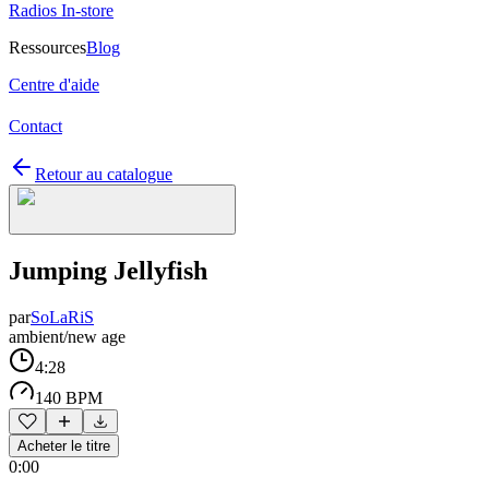
Radios In-store
Ressources
Blog
Centre d'aide
Contact
Retour au catalogue
Jumping Jellyfish
par
SoLaRiS
ambient/new age
4:28
140 BPM
Acheter le titre
0:00