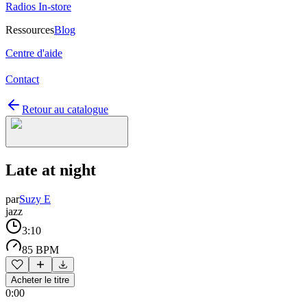
Radios In-store
Ressources
Blog
Centre d'aide
Contact
Retour au catalogue
Late at night
par
Suzy E
jazz
3:10
85 BPM
Acheter le titre
0:00