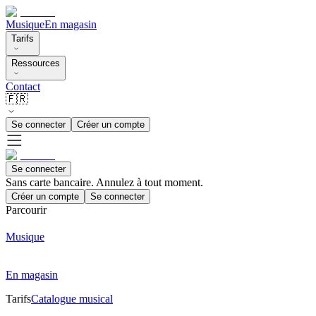
Musique
En magasin
Tarifs
Ressources
Contact
🇫🇷
Se connecter
Créer un compte
Se connecter
Sans carte bancaire. Annulez à tout moment.
Créer un compte
Se connecter
Parcourir
Musique
En magasin
Tarifs
Catalogue musical