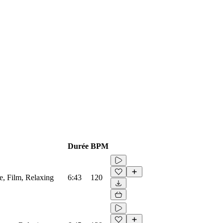
Durée
BPM
e, Film, Relaxing
6:43
120