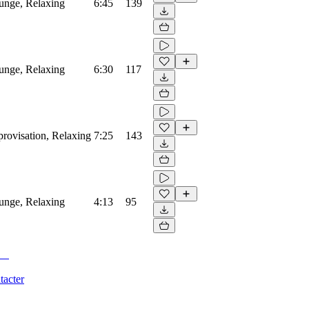
unge, Relaxing
6:45
139
unge, Relaxing
6:30
117
rovisation, Relaxing
7:25
143
unge, Relaxing
4:13
95
tacter