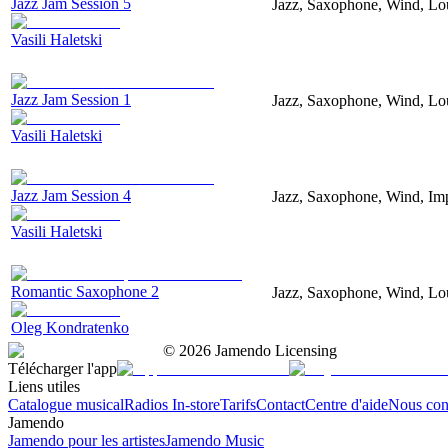
Jazz Jam Session 5
Jazz, Saxophone, Wind, Lo
Vasili Haletski
Jazz Jam Session 1
Jazz, Saxophone, Wind, Lo
Vasili Haletski
Jazz Jam Session 4
Jazz, Saxophone, Wind, Imp
Vasili Haletski
Romantic Saxophone 2
Jazz, Saxophone, Wind, Lo
Oleg Kondratenko
©
2026
Jamendo Licensing
Télécharger l'app
Liens utiles
Catalogue musical
Radios In-store
Tarifs
Contact
Centre d'aide
Nous con
Jamendo
Jamendo pour les artistes
Jamendo Music