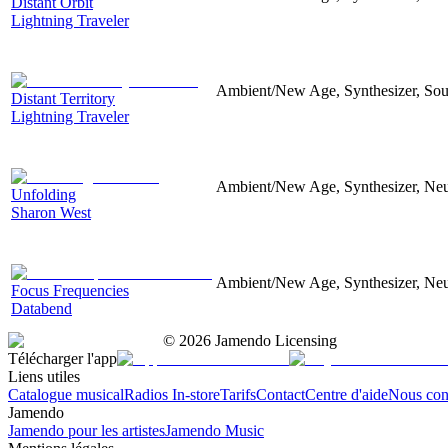
Distant Orbit
Lightning Traveler
Ambient/New Age, Synthesizer, Soun
Distant Territory
Lightning Traveler
Ambient/New Age, Synthesizer, Neu
Unfolding
Sharon West
Ambient/New Age, Synthesizer, Neu
Focus Frequencies
Databend
©
2026
Jamendo Licensing
Télécharger l'app
Liens utiles
Catalogue musical
Radios In-store
Tarifs
Contact
Centre d'aide
Nous con
Jamendo
Jamendo pour les artistes
Jamendo Music