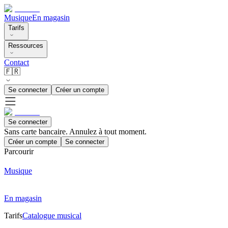
Musique
En magasin
Tarifs
Ressources
Contact
🇫🇷
Se connecter
Créer un compte
Se connecter
Sans carte bancaire. Annulez à tout moment.
Créer un compte
Se connecter
Parcourir
Musique
En magasin
Tarifs
Catalogue musical