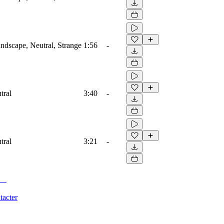
dscape, Neutral, Strange
1:56
-
tral
3:40
-
tral
3:21
-
tacter