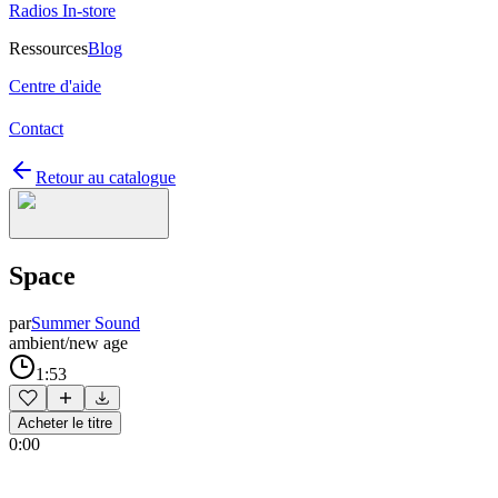
Radios In-store
Ressources
Blog
Centre d'aide
Contact
Retour au catalogue
Space
par
Summer Sound
ambient/new age
1:53
Acheter le titre
0:00