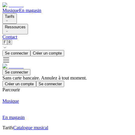
Musique
En magasin
Tarifs
Ressources
Contact
🇫🇷
Se connecter
Créer un compte
Se connecter
Sans carte bancaire. Annulez à tout moment.
Créer un compte
Se connecter
Parcourir
Musique
En magasin
Tarifs
Catalogue musical