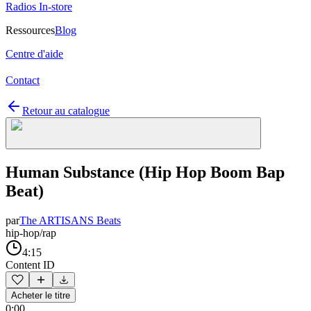
Radios In-store
Ressources
Blog
Centre d'aide
Contact
Retour au catalogue
Human Substance (Hip Hop Boom Bap
Beat)
par
The ARTISANS Beats
hip-hop/rap
4:15
Content ID
Acheter le titre
0:00