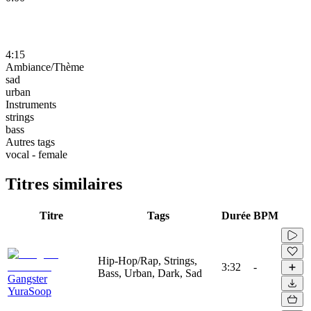
4:15
Ambiance/Thème
sad
urban
Instruments
strings
bass
Autres tags
vocal - female
Titres similaires
Titre
Tags
Durée
BPM
Hip-Hop/Rap, Strings,
3:32
-
Bass, Urban, Dark, Sad
Gangster
YuraSoop